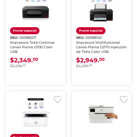
SKU:
100188207
SKU:
100188143
Impresora Tinta Continua
Impresora Multifuncional
Canon Pixma G1130 Color
Canon Pixma G2170 Inyección
USB
de Tinta Color USB
$2,349.
$2,949.
00
00
$3,299.
00
$4,299.
00