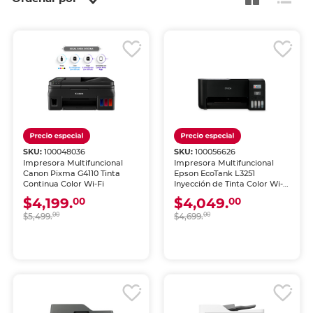
SKU:
100048036
SKU:
100056626
Impresora Multifuncional
Impresora Multifuncional
Canon Pixma G4110 Tinta
Epson EcoTank L3251
Continua Color Wi-Fi
Inyección de Tinta Color Wi-
Fi
$4,199.
$4,049.
00
00
$5,499.
00
$4,699.
00