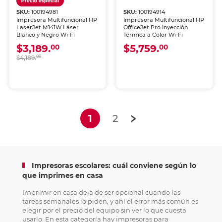
SKU:
100194981
SKU:
100194914
Impresora Multifuncional HP
Impresora Multifuncional HP
LaserJet M141W Láser
OfficeJet Pro Inyección
Blanco y Negro Wi-Fi
Térmica a Color Wi-Fi
$3,189.
$5,759.
00
00
$4,189.
00
(current)
1
2
Impresoras escolares: cuál conviene según lo
que imprimes en casa
Imprimir en casa deja de ser opcional cuando las
tareas semanales lo piden, y ahí el error más común es
elegir por el precio del equipo sin ver lo que cuesta
usarlo. En esta categoría hay impresoras para