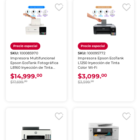
SKU:
100085970
SKU:
100095772
Impresora Multifuncional
Impresora Epson EcoTank
Epson EcoTank Fotográfica
L1250 Inyección de Tinta
L8160 Inyección de Tinta
Color Wi-Fi
Color Wi-Fi
$14,999.
$3,099.
00
00
$17,699.
00
$3,599.
00