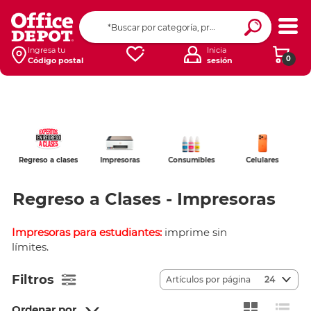
Ingresa tu
Inicia
0
Código postal
sesión
puto
Regreso a clases
Impresoras
Consumibles
Celulares
Accesorios d
cómputo
Regreso a Clases - Impresoras
Impresoras para estudiantes:
imprime sin
límites.
Filtros
Artículos por página
24
Ordenar por