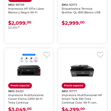
SKU:
88798
SKU:
82575
Impresora HP 107w Láser
Etiquetadora Térmica
Blanco y Negro Wi-Fi
Brother QL-800 Blanco USB
$2,099.
$2,999.
00
00
$3,199.
00
SKU:
84253
SKU:
91777
Impresora Multifuncional
Impresora Multifuncional HP
Canon Pixma G3110 Wi-Fi
Smart Tank 530 Tinta
Tinta Continua
Continua Color Wi-Fi con
Alimentador Automático
$3,049.
$4,299.
00
00