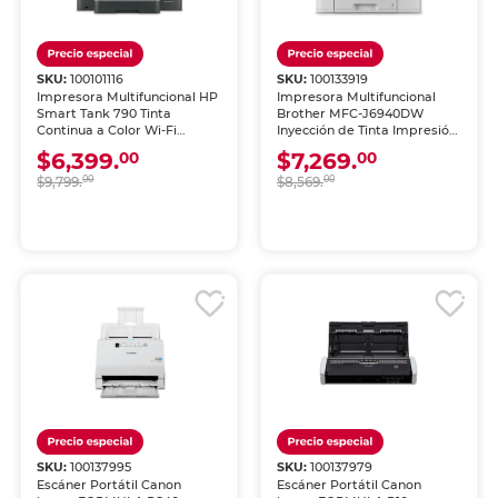
SKU:
100101116
SKU:
100133919
Impresora Multifuncional HP
Impresora Multifuncional
Smart Tank 790 Tinta
Brother MFC-J6940DW
Continua a Color Wi-Fi
Inyección de Tinta Impresión
Dúplex con Alimentador
A3 Doble Carta Color Wi-Fi
$6,399.
$7,269.
00
00
Automático
$9,799.
00
$8,569.
00
SKU:
100137995
SKU:
100137979
Escáner Portátil Canon
Escáner Portátil Canon