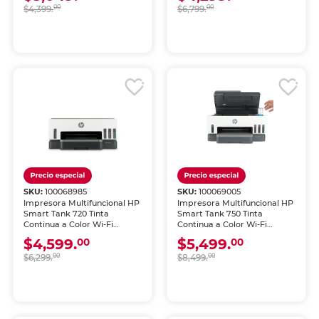
$4,399.
00
$6,799.
00
SKU:
100068985
SKU:
100069005
Impresora Multifuncional HP
Impresora Multifuncional HP
Smart Tank 720 Tinta
Smart Tank 750 Tinta
Continua a Color Wi-Fi
Continua a Color Wi-Fi
Dúplex
Dúplex con Alimentador
$4,599.
$5,499.
00
00
Automático
$6,299.
00
$8,499.
00