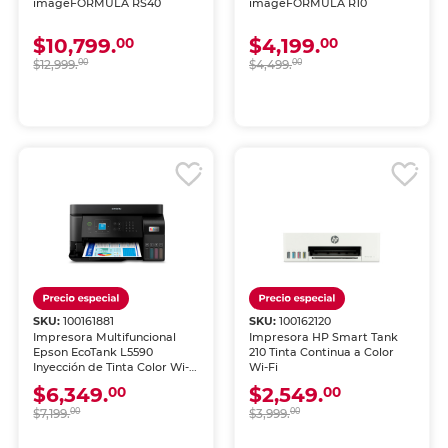
imageFORMULA RS40
imageFORMULA R10
$10,799.
$4,199.
00
00
$12,999.
00
$4,499.
00
SKU:
100161881
SKU:
100162120
Impresora Multifuncional
Impresora HP Smart Tank
Epson EcoTank L5590
210 Tinta Continua a Color
Inyección de Tinta Color Wi-
Wi-Fi
Fi
$6,349.
$2,549.
00
00
$7,199.
00
$3,999.
00