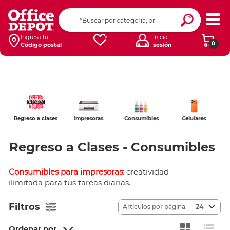
Ingresa tu
Inicia
0
Código postal
sesión
Regreso a clases
Impresoras
Consumibles
Celulares
Accesorios de
cómputo
Regreso a Clases - Consumibles
Consumibles para impresoras:
creatividad
ilimitada para tus tareas diarias.
Filtros
Artículos por página
24
Ordenar por