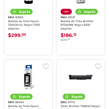
-15%
SKU:
82965
SKU:
83147
Botella de Tinta Epson
Botella de Tinta Brother
T504120-AL Negro 7500
BTD60BK Negro 6500
páginas
páginas
$299.
$186.
00
15
$219.
00
SKU:
86464
SKU:
91710
Botella de Tinta Epson
Tóner Brother TNB022 Negro