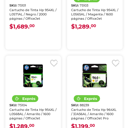
SKU:
75101
SKU:
75103
Cartucho de Tinta Hp 954XL /
Cartucho de Tinta Hp 954XL /
L0S71AL / Negro / 2000
L0S65AL / Magenta / 1600
páginas / OfficeJet
páginas / OfficeJet
$1,689.
$1,289.
00
00
SKU:
75104
SKU:
88239
Cartucho de Tinta Hp 954XL /
Cartucho de Tinta Hp 964XL
L0S68AL / Amarillo / 1600
/ 3JA56AL / Amarillo / 1600
páginas / OfficeJet
páginas / OfficeJet Pro
$1,289.
$1,199.
00
00