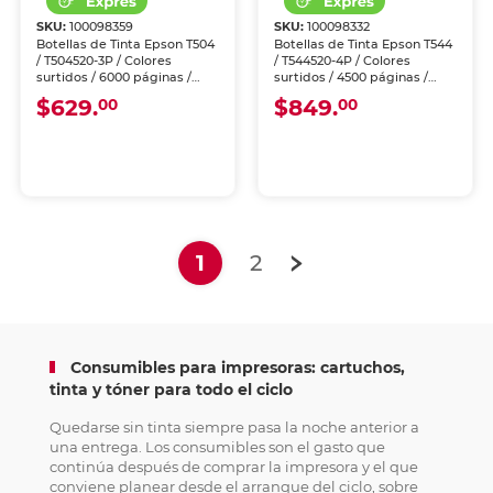
SKU:
100098359
SKU:
100098332
Botellas de Tinta Epson T504
Botellas de Tinta Epson T544
/ T504520-3P / Colores
/ T544520-4P / Colores
surtidos / 6000 páginas /
surtidos / 4500 páginas /
EcoTank / 3 piezas
EcoTank / 4 piezas
$629.
$849.
00
00
(current)
1
2
Consumibles para impresoras: cartuchos,
tinta y tóner para todo el ciclo
Quedarse sin tinta siempre pasa la noche anterior a
una entrega. Los consumibles son el gasto que
continúa después de comprar la impresora y el que
conviene planear desde el arranque del ciclo, sobre