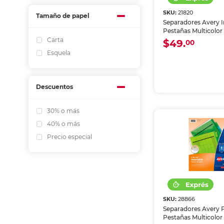
SKU:
21820
Tamaño de papel
Separadores Avery I
Pestañas Multicolor
Carta
$49.
00
Esquela
Descuentos
30% o más
40% o más
Precio especial
SKU:
28866
Separadores Avery P
Pestañas Multicolor