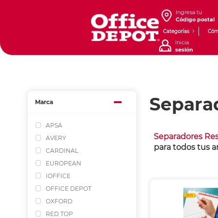
Ingresa tu
Código postal
Categorías
Cóm
Inicia
sesión
Separa
Marca
APSA
Separadores Res
AVERY
para todos tus a
CARDINAL
EUROPEAN
IOFFICE
OFFICE DEPOT
OXFORD
RED TOP