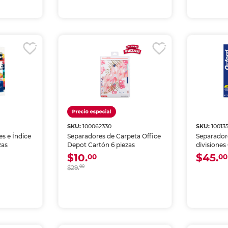
SKU:
100062330
SKU:
10013
s e Índice
Separadores de Carpeta Office
Separador
zas
Depot Cartón 6 piezas
divisiones
$10.
$45.
00
00
$29.
00