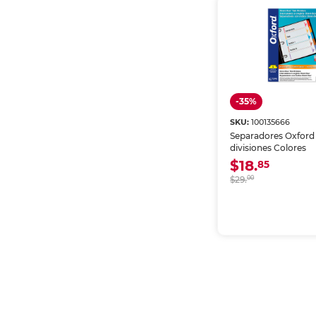
-35%
SKU:
100135666
Separadores Oxford 
divisiones Colores
$18.
85
$29.
00