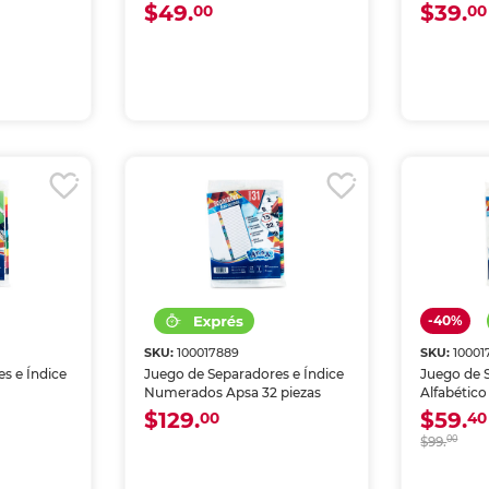
$49.
$39.
00
00
-40%
SKU:
100017889
SKU:
10001
s e Índice
Juego de Separadores e Índice
Juego de 
Numerados Apsa 32 piezas
Alfabético
$129.
$59.
00
40
$99.
00