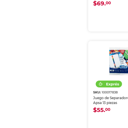
$69.
00
SKU:
100017838
Juego de Separadore
Apsa 13 piezas
$55.
00