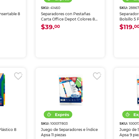
SKU:
41460
SKU:
2886
nsertable 8
Separadores con Pestañas
Separador
Carta Office Depot Colores 8
Bolsillo 5
piezas
$39.
$119.
00
0
SKU:
100017803
SKU:
10001
lástico 8
Juego de Separadores e Índice
Juego de 
Apsa 11 piezas
Apsa 9 pie