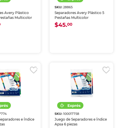
7
SKU:
28865
es Avery Plástico
Separadores Avery Plástico 5
 Pestañas Multicolor
Pestañas Multicolor
$45.
0
00
7774
SKU:
100017758
Separadores e Índice
Juego de Separadores e Índice
zas
Apsa 6 piezas