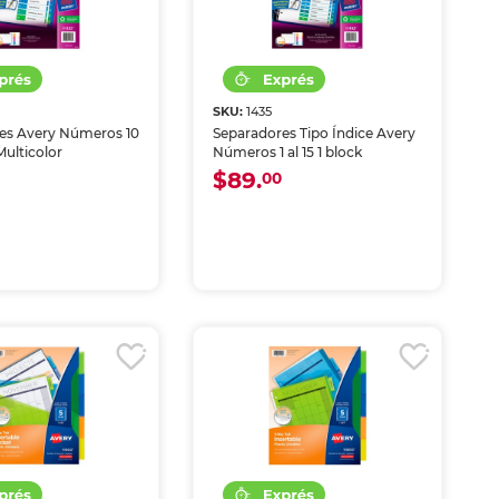
SKU:
1435
es Avery Números 10
Separadores Tipo Índice Avery
ulticolor
Números 1 al 15 1 block
$89.
00