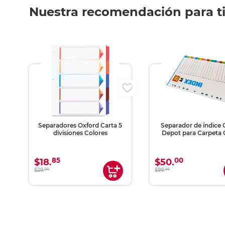
Nuestra recomendación para t
Separadores Oxford Carta 5
Separador de índice 
divisiones Colores
Depot para Carpeta 
85
00
$18.
$50.
$29.
00
$99.
00