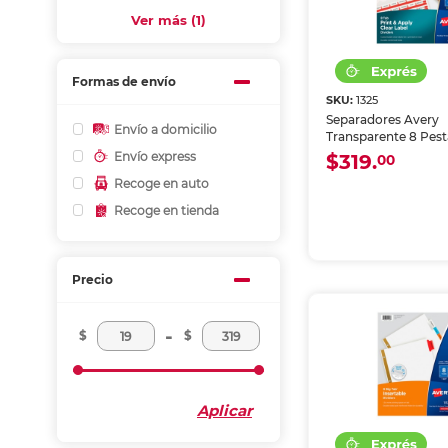
Ver más (1)
Formas de envío
SKU:
1325
Separadores Avery
Envío a domicilio
Transparente 8 Pes
Envío express
$319.
00
Recoge en auto
Recoge en tienda
Precio
-
$
$
Aplicar