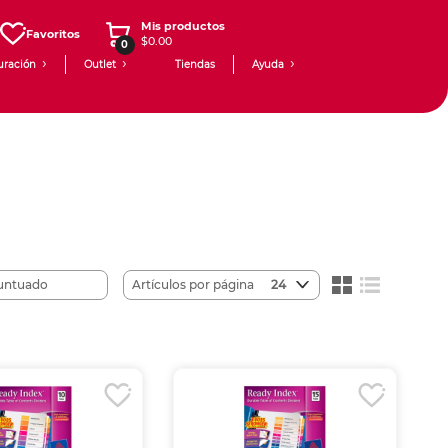
Mis productos
Favoritos
$0.00
0
uración
Outlet
Tiendas
Ayuda
Artículos por página
24