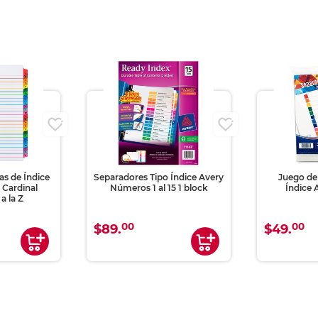
s de Índice
Separadores Tipo Índice Avery
Juego de
 Cardinal
Números 1 al 15 1 block
Índice 
a la Z
00
00
$89.
$49.