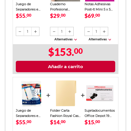
Juego de
Cuaderno
Notas Adhesivas
Separadores e
Profesional
Post-It Mini 5 x 5
$55.
$29.
$69.
Índice Mensual
00
SkyBook Go Plus
00
cm
00
Apsa 13 piezas
Cuadro Chico 100
hojas
1
1
1
Alternativas
Alternativas
$153.
00
Añadir a carrito
Juego de
Folder Carta
Sujetadocumentos
Separadores e
Fashion Royal Cast
Office Depot 19
$55.
$14.
$15.
Índice Mensual
00
/ Vainilla
00
mm 12 piezas
00
Apsa 13 piezas
Negro