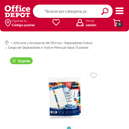
Ingresar Codigo Pos
Ingresa tu
Inicia
0
Código postal
sesión
Artículos y Accesorios de Oficina
Separadores Índice
Juego de Separadores e Índice Mensual Apsa 13 piezas