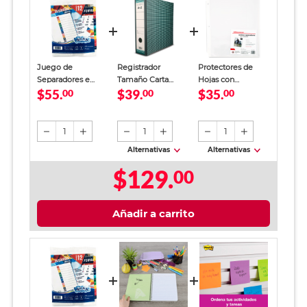
Juego de
Registrador
Protectores de
Separadores e
Tamaño Carta
Hojas con
$55.
$39.
$35.
Índice Mensual
00
Office Depot
00
Separadores Carta
00
Apsa 13 piezas
Verde
Office Depot /
Transparente / 5
piezas
1
1
1
Alternativas
Alternativas
$129.
00
Añadir a carrito