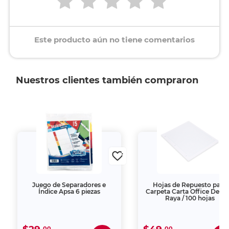
Este producto aún no tiene comentarios
Nuestros clientes también compraron
Juego de Separadores e
Hojas de Repuesto para
Índice Apsa 6 piezas
Carpeta Carta Office Depot
Raya / 100 hojas
00
00