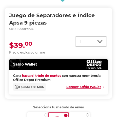
Juego de Separadores e Índice
Apsa 9 piezas
SKU:
100017774
Cantidad
00
$39.
Precio exclusivo online
Saldo Wallet
Gana
hasta el triple de puntos
con nuestra membresía
Office Depot Premium
Conoce Saldo Wallet
1 punto = $1 MXN
Selecciona tu método de envío