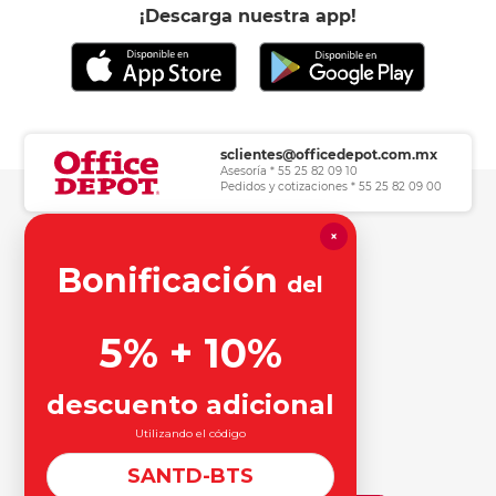
¡Descarga nuestra app!
sclientes@officedepot.com.mx
Asesoría * 55 25 82 09 10
Pedidos y cotizaciones * 55 25 82 09 00
×
Herramientas de consulta
Bonificación
del
Información legal
5% + 10%
Nosotros te ayudamos
descuento adicional
Utilizando el código
Conoce Office Depot
SANTD-BTS