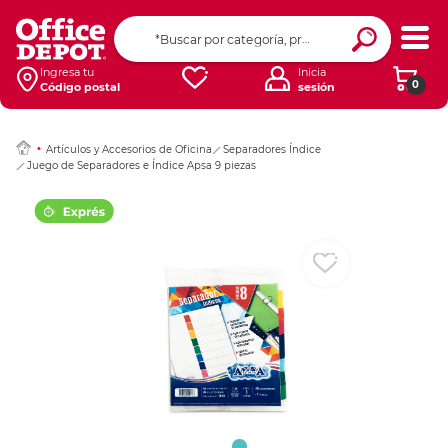
Ingresar Codigo Pos
Ingresa tu
Inicia
0
Código postal
sesión
Artículos y Accesorios de Oficina
Separadores Índice
Juego de Separadores e Índice Apsa 9 piezas