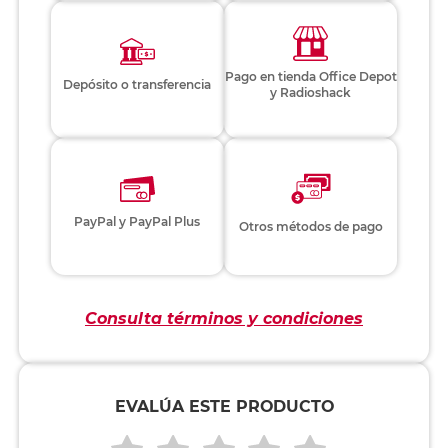
Pago en tienda Office Depot
Depósito o transferencia
y Radioshack
PayPal y PayPal Plus
Otros métodos de pago
Consulta términos y condiciones
EVALÚA ESTE PRODUCTO