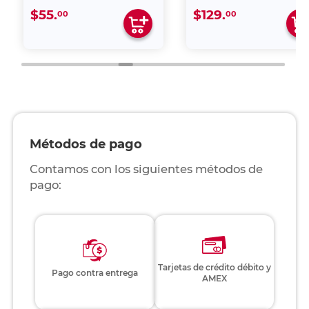
$55.
$129.
00
00
Métodos de pago
Contamos con los siguientes métodos de
pago:
Tarjetas de crédito débito y
Pago contra entrega
AMEX