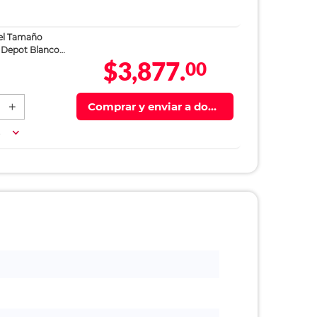
el Tamaño
e Depot Blanco
$3,877.
00
Comprar y enviar a domi
cilio
a