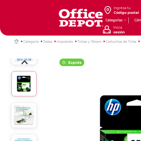
Ingresa tu
Código postal
Categorías
Cóm
Inicia
sesión
Categoría
Todas
Impresión
Tintas y Tóners
Cartuchos de Tinta