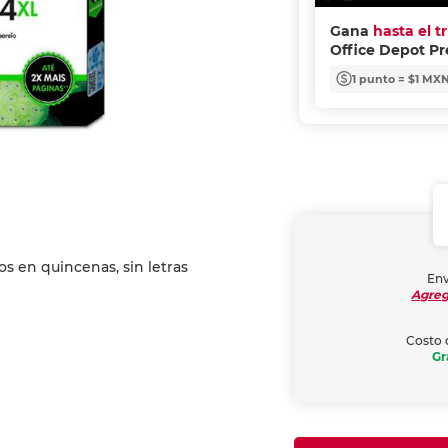
Gana
hasta el t
Office Depot P
1 punto = $1 MX
Env
Agreg
Costo 
Gr