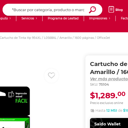
Blog
puto
Servicios
Programa de Lealtad
Impresiones
Fact
Computadoras de Escritorio
Creación de contenido digital
Cartucho de Tinta Hp 954XL / L0S68AL / Amarillo / 1600 páginas / OfficeJet
Ingresar Codigo Postal
Laptops
giit!
Tablets
Blog
Cartucho de
Monitores
Venta corporativa
Amarillo / 1
Ver más producto
PyME
SKU:
75104
00
$1,289.
Precio exclusivo online
Hasta
12 MSI
de
$1
Saldo Wallet