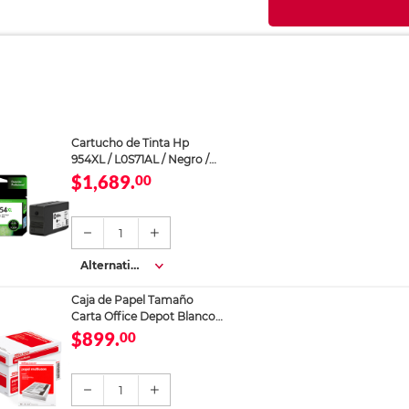
Cartucho de Tinta Hp
954XL / L0S71AL / Negro /
2000 páginas / OfficeJet
$1,689.
00
1
Alternativa
s
Caja de Papel Tamaño
Carta Office Depot Blanco
5000 hojas
$899.
00
1