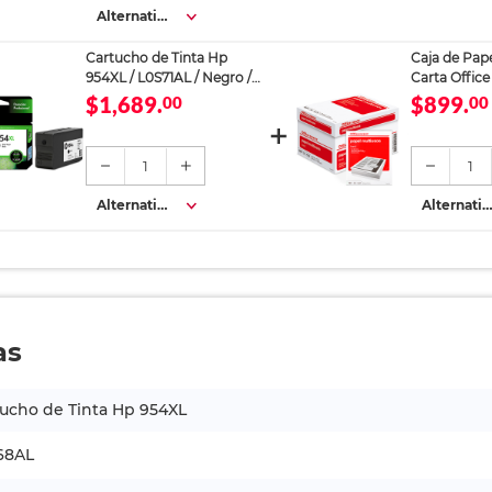
Alternativa
s
Cartucho de Tinta Hp
Caja de Pap
954XL / L0S71AL / Negro /
Carta Offic
2000 páginas / OfficeJet
5000 hojas
$1,689.
$899.
00
00
1
1
Alternativa
Alternativ
s
s
as
ucho de Tinta Hp 954XL
68AL