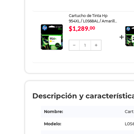
Cartucho de Tinta Hp
954XL / L0S68AL / Amarillo /
1600 páginas / OfficeJet
$1,289.
00
1
Descripción y característic
Nombre:
Cart
Modelo:
L0S