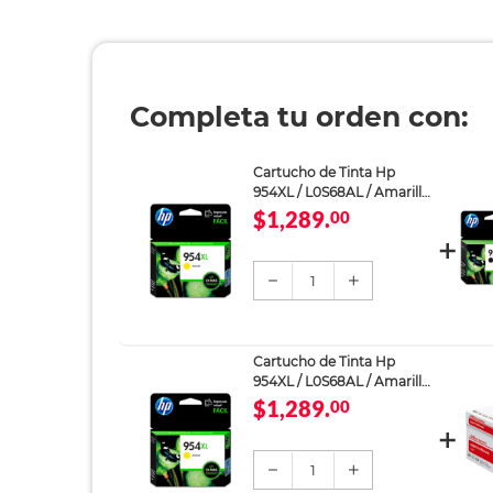
Completa tu orden con:
Cartucho de Tinta Hp
954XL / L0S68AL / Amarillo /
1600 páginas / OfficeJet
$1,289.
00
1
Cartucho de Tinta Hp
954XL / L0S68AL / Amarillo /
1600 páginas / OfficeJet
$1,289.
00
1