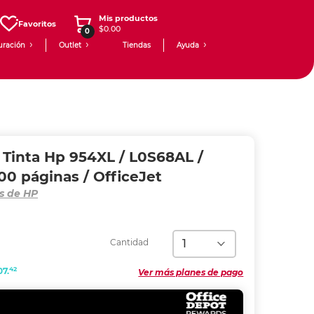
Mis productos
Favoritos
$0.00
0
uración
Outlet
Tiendas
Ayuda
 Tinta Hp 954XL / L0S68AL /
600 páginas / OfficeJet
s de HP
Cantidad
42
07.
Ver más planes de pago