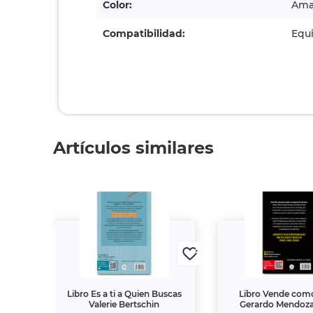
Color:
Amar
Compatibilidad:
Equi
Artículos similares
undos
Libro Es a ti a Quien Buscas
Libro Vende com
Valerie Bertschin
Gerardo Mendoz