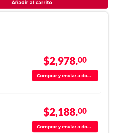
Añadir al carrito
$2,978.
00
Comprar y enviar a domi
cilio
$2,188.
00
Comprar y enviar a domi
cilio