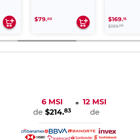
$79.
$169.
00
15
00
$199.
6 MSI
12 MSI
o
83
de
$214.
de