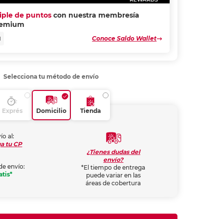
riple de puntos
con nuestra membresía
remium
Conoce Saldo Wallet
N
Selecciona tu método de envío
Exprés
Domicilio
Tienda
ío al:
a tu CP
¿Tienes dudas del
envío?
de envío:
*El tiempo de entrega
atis*
puede variar en las
áreas de cobertura