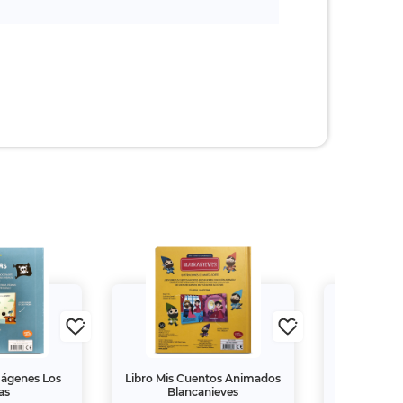
mágenes Los
Libro Mis Cuentos Animados
Pila Auditiv
as
Blancanieves
675 