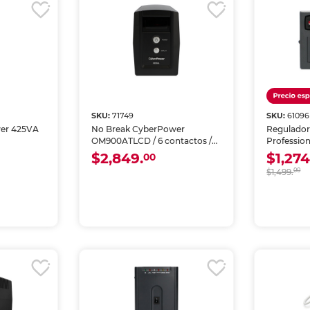
SKU:
71749
SKU:
61096
er 425VA
No Break CyberPower
Regulador
OM900ATLCD / 6 contactos /
Professio
Negro
$2,849.
$1,274
00
$1,499.
00