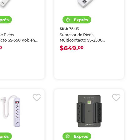
SKU:
78413
de Picos
Supresor de Picos
acto SS-550 Koblenz /
Multicontacto SS-2500
 / 2 USB / 50 joules /
Koblenz / 7 contactos / 2500
$649.
0
00
joules / Gris claro