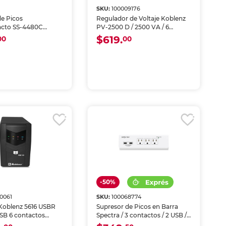
SKU:
100009176
de Picos
Regulador de Voltaje Koblenz
acto SS-4480C
PV-2500 D / 2500 VA / 6
6 contactos / 480
contactos / Negro
$619.
00
00
lanco
-50%
0061
SKU:
100068774
Koblenz 5616 USBR
Supresor de Picos en Barra
USB 6 contactos
Spectra / 3 contactos / 2 USB /
Blanco