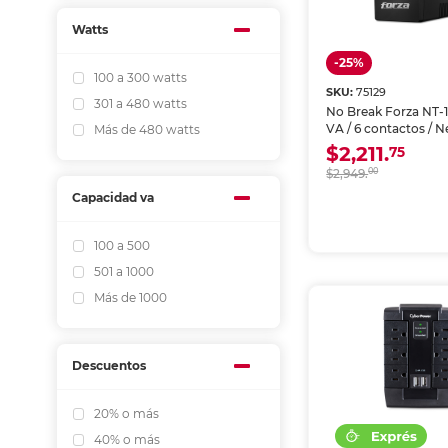
Watts
-25%
100 a 300 watts
SKU:
75129
301 a 480 watts
No Break Forza NT-10
VA / 6 contactos / 
Más de 480 watts
$2,211.
75
$2,949.
00
Capacidad va
100 a 500
501 a 1000
Más de 1000
Descuentos
20% o más
40% o más