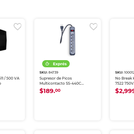
SKU:
84739
SKU:
10001
11 / 500 VA
Supresor de Picos
No Break 
o
Multicontacto SS-440C
7522 750V
Koblenz / 6 contactos / 440
Negro
$189.
$2,99
00
joules / Negro