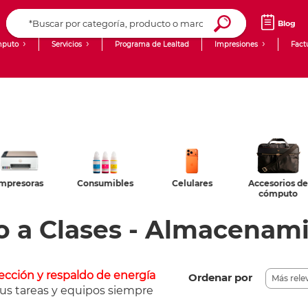
Blog
puto
Servicios
Programa de Lealtad
Impresiones
Fact
Computadoras de Escritorio
Creación de contenido digital
Laptops
giit!
Tablets
Blog
Monitores
Venta corporativa
Consumibles
Celulares
Accesorios de
Almacenami
PyME
cómputo
o a Clases - Almacenami
ección y respaldo de energía
Ordenar por
us tareas y equipos siempre