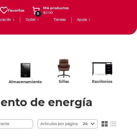
Mis productos
Favoritos
$0.00
0
uración
Outlet
Tiendas
Ayuda
Sillas
Escritorios
Lámparas
ento
ento de energía
Artículos por página
24