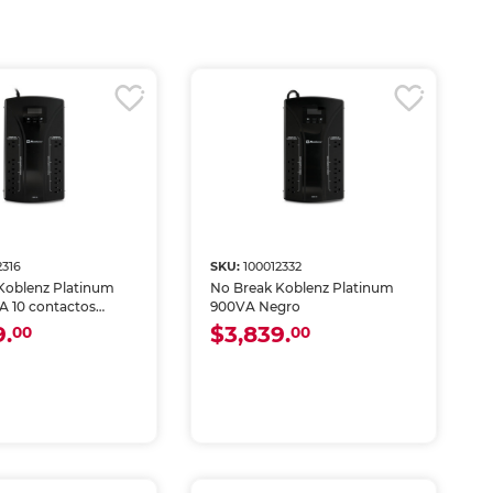
2316
SKU:
100012332
Koblenz Platinum
No Break Koblenz Platinum
A 10 contactos
900VA Negro
9.
$3,839.
00
00