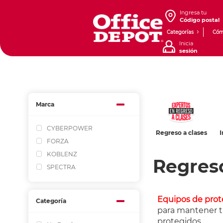
Ingresa tu
Código postal
Categorías
Cóm
Inicia
sesión
Marca
CYBERPOWER
Cómputo
Regreso a clases
Impresoras
FORZA
KOBLENZ
Regres
SPECTRA
Equipos de prot
Categoría
para mantener t
protegidos.