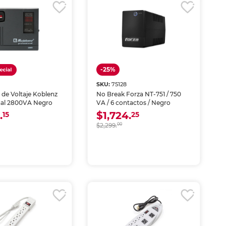
-25%
SKU:
75128
 de Voltaje Koblenz
No Break Forza NT-751 / 750
nal 2800VA Negro
VA / 6 contactos / Negro
.
$1,724.
15
25
$2,299.
00