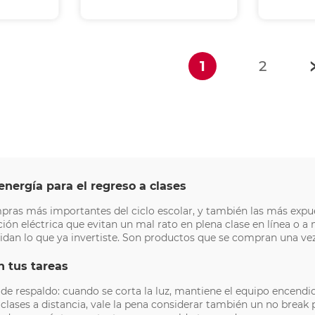
(current)
1
2
ergía para el regreso a clases
as más importantes del ciclo escolar, y también las más expuest
ión eléctrica que evitan un mal rato en plena clase en línea o 
uidan lo que ya invertiste. Son productos que se compran una ve
n tus tareas
 respaldo: cuando se corta la luz, mantiene el equipo encendid
clases a distancia, vale la pena considerar también un no brea