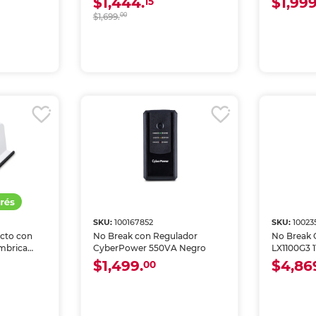
$1,444.
$1,999
15
$1,699.
00
SKU:
100167852
SKU:
10023
acto con
No Break con Regulador
No Break
ámbrica
CyberPower 550VA Negro
 / 3 USB /
$1,499.
$4,86
00