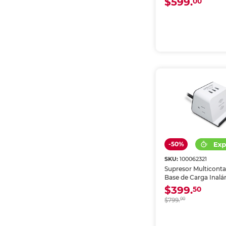
$599.
00
-50%
SKU:
100062321
Supresor Multicont
Base de Carga Inal
Spectra / 2 contactos
$399.
50
Blanco
$799.
00