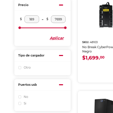
Precio
-
$
$
Aplicar
SKU:
48103
No Break CyberPow
Negro
Tipo de cargador
$1,699.
00
Otro
Puertos usb
No
Si