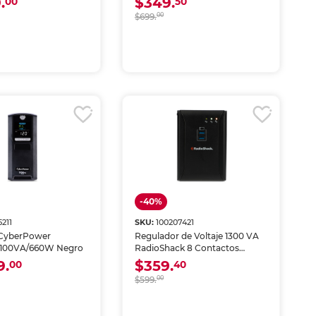
.
$349.
00
50
$699.
00
-40%
5211
SKU:
100207421
 CyberPower
Regulador de Voltaje 1300 VA
LX1100G3 1100VA/660W Negro
RadioShack 8 Contactos
Negro
9.
$359.
00
40
$599.
00