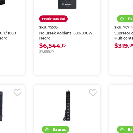
SKU:
75503
SKU:
78714
11 / 1000
No Break Koblenz 1500-900W
Supresor 
Negro
Negro
Multicont
5 contactos
$6,544.
$319.
15
0
Blanco
$7,699.
00