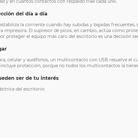
dad y en cuántos contactos con respaldo trae cada uno.
cción del día a día
estabiliza la corriente cuando hay subidas y bajadas frecuentes
a impresora. El supresor de picos, en cambio, actúa como protec
or proteger el equipo más caro del escritorio es una decisión se
gar
, celular y audífonos, un multicontacto con USB resuelve el cuel
i incluye protección, porque no todos los multicontactos la tiene
ueden ser de tu interés
ctrica del escritorio: