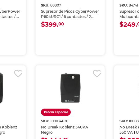
SKU:
88807
SKU:
84741
CyberPower
Supresor de Picos CyberPower
Supresor 
tactos / 2
P604URC1 / 6 contactos / 2
Multicont
USB / Negro
Koblenz / 
$399.
$249.
00
joules / B
SKU:
100034620
SKU:
10008
e Koblenz
No Break Koblenz 540VA
No Break 
gro
Negro
550 VA 1 
Negro