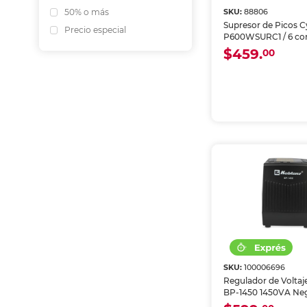
SKU:
88806
50% o más
Supresor de Picos 
Precio especial
P600WSURC1 / 6 con
USB / Negro
$459.
00
SKU:
100006696
Regulador de Voltaj
BP-1450 1450VA Ne