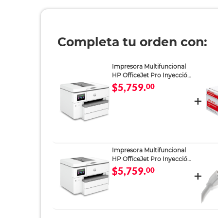
Completa tu orden con:
Impresora Multifuncional
HP OfficeJet Pro Inyección
Térmica a Color Wi-Fi
$5,759.
00
Impresora Multifuncional
HP OfficeJet Pro Inyección
Térmica a Color Wi-Fi
$5,759.
00