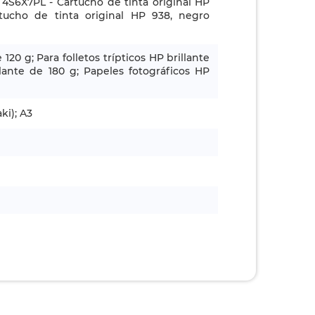
4S6X7PL - Cartucho de tinta original HP
tucho de tinta original HP 938, negro
 g; Para folletos trípticos HP brillante
llante de 180 g; Papeles fotográficos HP
ki); A3