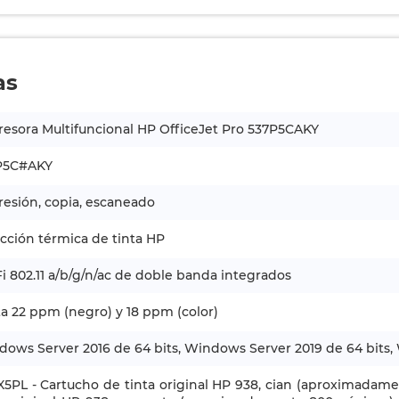
as
esora Multifuncional HP OfficeJet Pro 537P5CAKY
P5C#AKY
esión, copia, escaneado
cción térmica de tinta HP
i 802.11 a/b/g/n/ac de doble banda integrados
a 22 ppm (negro) y 18 ppm (color)
ows Server 2016 de 64 bits, Windows Server 2019 de 64 bits, 
5PL - Cartucho de tinta original HP 938, cian (aproximadam