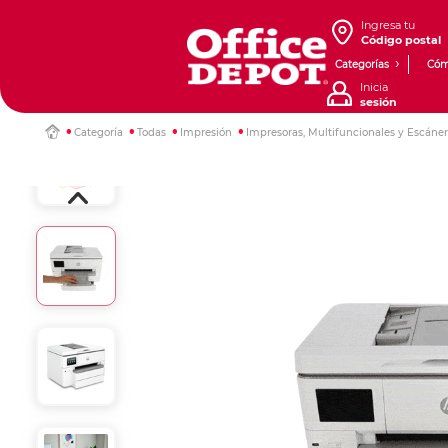
Ingresa tu
Código postal
Categorías
Cóm
Inicia
sesión
Categoría
Todas
Impresión
Impresoras, Multifuncionales y Escáne