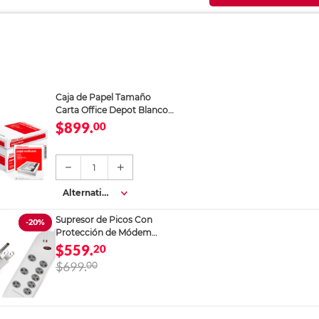
Caja de Papel Tamaño
Carta Office Depot Blanco
5000 hojas
$899.
00
1
Alternativa
s
Supresor de Picos Con
-20%
Protección de Módem
RadioShack 8 Salidas
$559.
20
Blanco
$699.
00