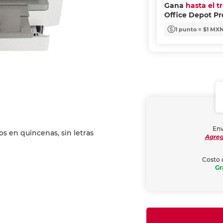
Gana
hasta el t
Office Depot P
1 punto = $1 MX
Env
Agreg
Costo 
Gr