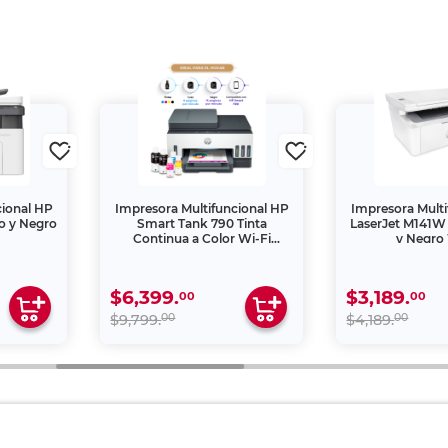
cional HP
Impresora Multifuncional HP
Impresora Multi
o y Negro
Smart Tank 790 Tinta
LaserJet M141W 
Continua a Color Wi-Fi
y Negro 
Dúplex con Alimentador
Automático
$6,399.
$3,189.
00
00
00
00
$9,799.
$4,189.