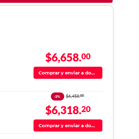
$6,658.
00
Comprar y enviar a domi
cilio
$6,458.
00
-2%
$6,318.
20
Comprar y enviar a domi
cilio