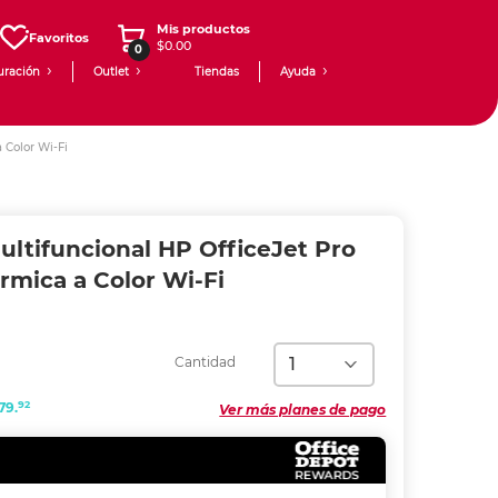
Mis productos
Favoritos
$0.00
0
uración
Outlet
Tiendas
Ayuda
 Color Wi-Fi
ltifuncional HP OfficeJet Pro
rmica a Color Wi-Fi
Cantidad
92
79.
Ver más planes de pago