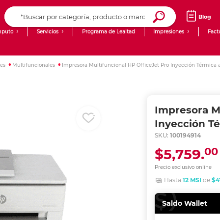
Blog
puto
Servicios
Programa de Lealtad
Impresiones
Fact
Computadoras de Escritorio
Creación de contenido digital
res
Multifuncionales
Impresora Multifuncional HP OfficeJet Pro Inyección Térmica a
Ingresar Codigo Postal
Laptops
giit!
Tablets
Blog
Impresora Mu
Monitores
Venta corporativa
Inyección Té
SKU:
100194914
PyME
00
$5,759.
Precio exclusivo online
Hasta
12 MSI
de
$4
Saldo Wallet