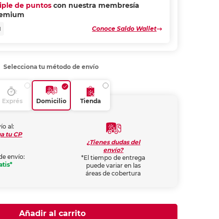
riple de puntos
con nuestra membresía
remium
Conoce Saldo Wallet
N
Selecciona tu método de envío
Exprés
Domicilio
Tienda
ío al:
a tu CP
¿Tienes dudas del
envío?
de envío:
*El tiempo de entrega
atis*
puede variar en las
áreas de cobertura
Añadir al carrito