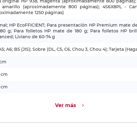
a original HP 938, magenta (aproximadamente 800 páginas); 
, amarillo (aproximadamente 800 páginas); 4S6X8PL - Car
roximadamente 1250 páginas)
al; HP EcoFFICIENT; Para presentación HP Premium mate de 120
80 g; Para folletos HP mate de 180 g; Para folletos HP bri
nced; Liviano de 60-74 g
A5; A6; B5 (JIS); Sobre (DL, C5, C6, Chou 3, Chou 4); Tarjeta (Haga
 cm
6 cm
7 cm
Ver más