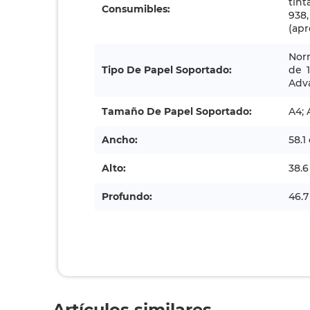
tint
Consumibles:
938
(ap
Norm
Tipo De Papel Soportado:
de 1
Adva
Tamaño De Papel Soportado:
A4; 
Ancho:
58.1
Alto:
38.
Profundo:
46.
Artículos similares