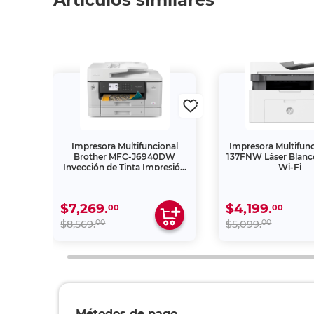
al HP
Impresora Multifuncional
Impresora Multifun
olor
Brother MFC-J6940DW
137FNW Láser Blanc
Inyección de Tinta Impresión
Wi-Fi
A3 Doble Carta Color Wi-Fi
$7,269.
$4,199.
00
00
00
00
$8,569.
$5,099.
Métodos de pago