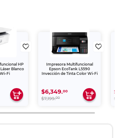
funcional HP
Impresora Multifuncional
Impresora M
Láser Blanco
Epson EcoTank L5590
Smart T
Wi-Fi
Inyección de Tinta Color Wi-Fi
Continua
Dúplex c
Aut
$6,349.
$5,499.
00
00
00
$7,199.
$8,499.