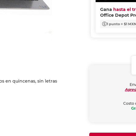
Gana
hasta el t
Office Depot P
1 punto = $1 MX
Env
Agreg
Costo 
Gr