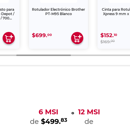
sto para
Rotulador Electrónico Brother
Cinta para Rot
 Depot /
PT-M95 Blanco
Xpress 9 mm x 
 / 700
llo
$699.
$152.
00
10
00
$169.
6 MSI
12 MSI
o
83
de
$499.
de