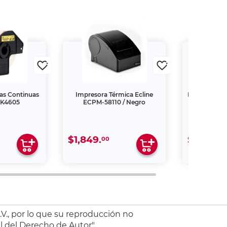
tas Continuas
Impresora Térmica Ecline
Rotulador El
DK4605
ECPM-58110 / Negro
P
$1,849.
$1,749.
00
0
V., por lo que su reproducción no
l del Derecho de Autor".