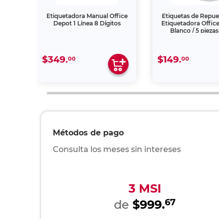
t / 2
Etiquetadora Manual Office
Etiquetas de Repue
Depot 1 Línea 8 Dígitos
Etiquetadora Office
Blanco / 5 piezas
etiquetas p/ro
$349.
$149.
00
00
Métodos de pago
Consulta los meses sin intereses
3 MSI
67
de
$999.