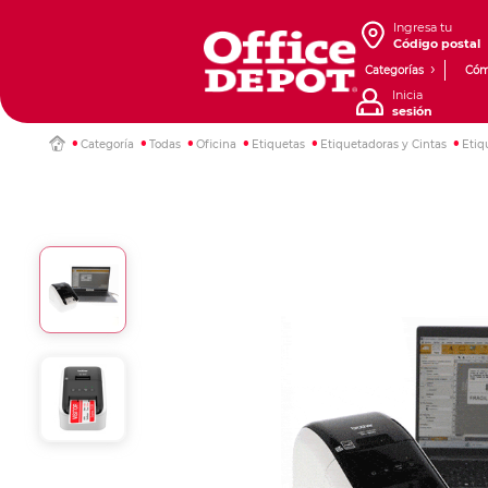
Ingresa tu
Código postal
Categorías
Cóm
Inicia
sesión
Categoría
Todas
Oficina
Etiquetas
Etiquetadoras y Cintas
Etiq