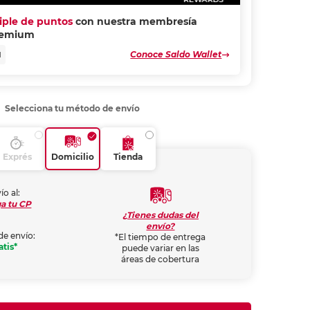
riple de puntos
con nuestra membresía
remium
Conoce Saldo Wallet
N
Selecciona tu método de envío
Exprés
Domicilio
Tienda
ío al:
a tu CP
¿Tienes dudas del
envío?
de envío:
*El tiempo de entrega
atis*
puede variar en las
áreas de cobertura