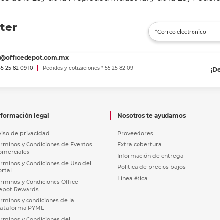
ter
es@officedepot.com.mx
 55 25 82 09 10
Pedidos y cotizaciones * 55 25 82 09
¡D
nformación legal
Nosotros te ayudamos
viso de privacidad
Proveedores
érminos y Condiciones de Eventos
Extra cobertura
omerciales
Información de entrega
érminos y Condiciones de Uso del
Política de precios bajos
ortal
Línea ética
érminos y Condiciones Office
epot Rewards
érminos y condiciones de la
lataforma PYME
érminos y Condiciones del