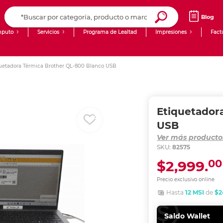
Blog
puto
Servicios
Programa de Lealtad
Impresiones
Fact
Computadoras de Escritorio
Creación de contenido digital
uetadora Térmica Brother QL-800 Blanco USB
Ingresar Codigo Postal
Laptops
giit!
Tablets
Blog
Etiquetador
Monitores
Venta corporativa
USB
Ver más product
PyME
SKU:
82575
00
$2,999.
Precio exclusivo online
Hasta
12 MSI
de
$2
Saldo Wallet