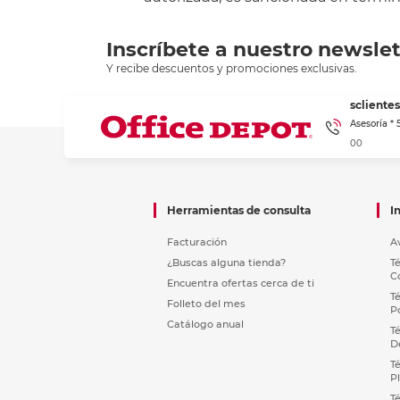
Inscríbete a nuestro newslet
Y recibe descuentos y promociones exclusivas.
sclient
Asesoría *
00
Herramientas de consulta
I
Facturación
A
¿Buscas alguna tienda?
T
C
Encuentra ofertas cerca de ti
T
Folleto del mes
P
Catálogo anual
T
D
T
P
T