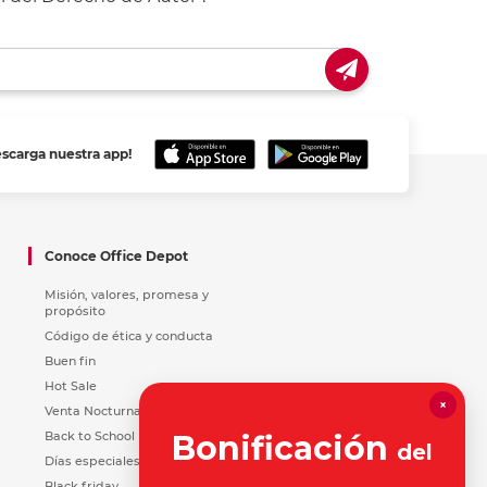
escarga nuestra app!
Conoce Office Depot
Misión, valores, promesa y
propósito
Código de ética y conducta
Buen fin
Hot Sale
×
Venta Nocturna
Back to School
Bonificación
del
Días especiales
Black friday