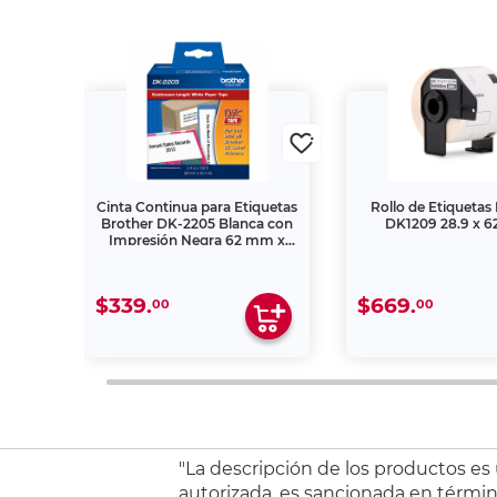
a
Cinta Continua para Etiquetas
Rollo de Etiquetas
K‑2251
Brother DK‑2205 Blanca con
DK1209 28.9 x 
ro y
Impresión Negra 62 mm x
m
30.4 m
$339.
$669.
00
00
"La descripción de los productos es
autorizada, es sancionada en término