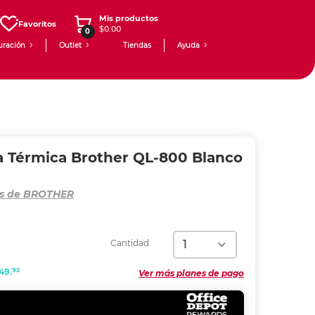
Mis productos
Favoritos
$0.00
0
uración
Outlet
Tiendas
Ayuda
a Térmica Brother QL-800 Blanco
os de BROTHER
Cantidad
92
49.
Ver más planes de pago