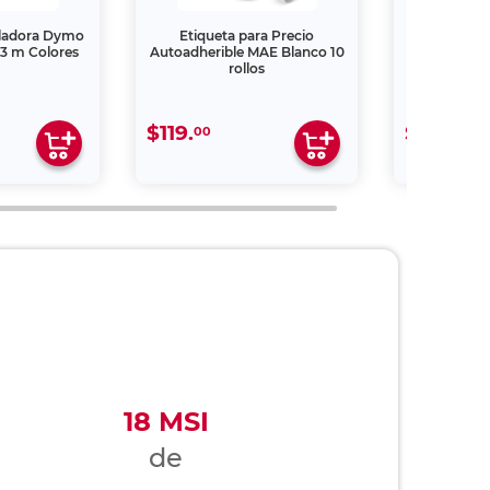
uladora Dymo
Etiqueta para Precio
Etiquet
3 m Colores
Autoadherible MAE Blanco 10
Autoadheri
rollos
Neón
$119.
$119.
00
00
18 MSI
de