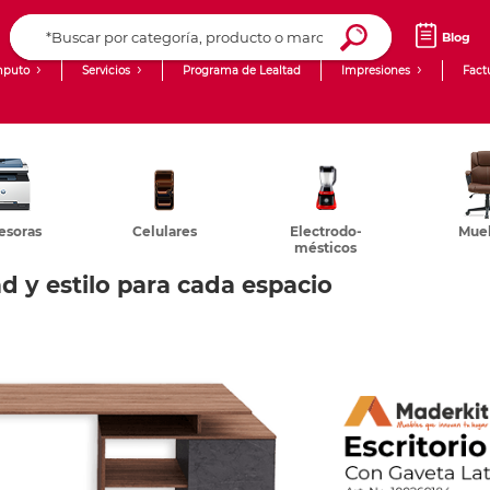
Blog
puto
Servicios
Programa de Lealtad
Impresiones
Fact
Computadoras de Escritorio
Creación de contenido digital
Laptops
giit!
Tablets
Blog
esoras
Celulares
Electrodo-
Mue
mésticos
Monitores
Venta corporativa
d y estilo para cada espacio
PyME