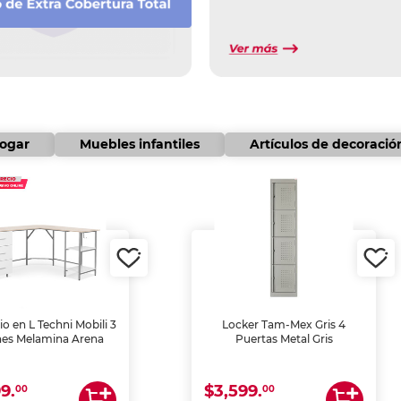
hogar
Muebles infantiles
Artículos de decoració
io en L Techni Mobili 3
Locker Tam-Mex Gris 4
nes Melamina Arena
Puertas Metal Gris
9.
$3,599.
00
00