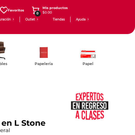
Mis productos
Favoritos
$0.00
0
uración
Outlet
Tiendas
Ayuda
bles
Papelería
Papel