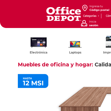
Ingresa tu
Código postal
Categorías
Cóm
Inicia
sesión
Electrónica
Laptops
Impr
Muebles de oficina y hogar:
Calida