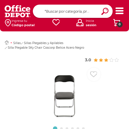
Ingresar Codigo Pos
Ingresa tu
Inicia
0
Código postal
sesión
Sillas
Sillas Plegables y Apilables
Silla Plegable SKy Chair Coscorp Belice Acero Negro
3.0