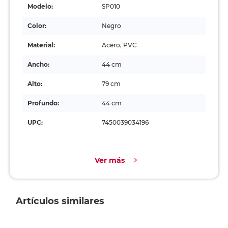
Modelo:
SP010
Color:
Negro
Material:
Acero, PVC
Ancho:
44 cm
Alto:
79 cm
Profundo:
44 cm
UPC:
7450039034196
Ver más
Artículos similares