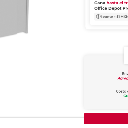
Gana
hasta el t
Office Depot P
1 punto = $1 MX
Env
Agreg
Costo 
Gr