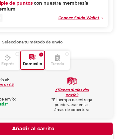
riple de puntos
con nuestra membresía
remium
Conoce Saldo Wallet
N
Selecciona tu método de envío
Exprés
Domicilio
Tienda
ío al:
a tu CP
¿Tienes dudas del
envío?
de envío:
*El tiempo de entrega
atis*
puede variar en las
áreas de cobertura
Añadir al carrito