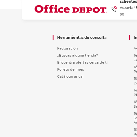
sclient
Asesoría *
00
Herramientas de consulta
I
Facturación
A
¿Buscas alguna tienda?
T
C
Encuentra ofertas cerca de ti
T
Folleto del mes
P
Catálogo anual
T
D
T
P
T
S
T
S
A
T
P