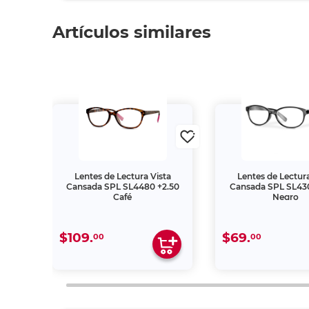
Artículos similares
ta
Lentes de Lectura Vista
Lentes de Lectura
.50
Cansada SPL SL4480 +2.50
Cansada SPL SL430
Café
Negro
$109.
$69.
00
00