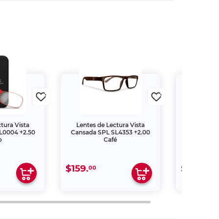
tura Vista
Lentes de Lectura Vista
Lentes de
L0004 +2.50
Cansada SPL SL4353 +2.00
Cansada S
o
Café
$159.
$109.
00
00