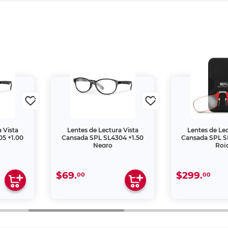
 Vista
Lentes de Lectura Vista
Lentes de Lec
5 +1.00
Cansada SPL SL4304 +1.50
Cansada SPL S
Negro
Roj
$69.
$299.
00
00