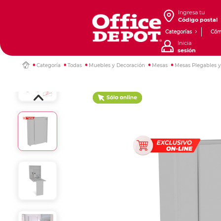
Ingresa tu
Código postal
Categorías
Cóm
Inicia
sesión
Categoría
Todas
Muebles y Decoración
Mesas
Mesas Plegables y