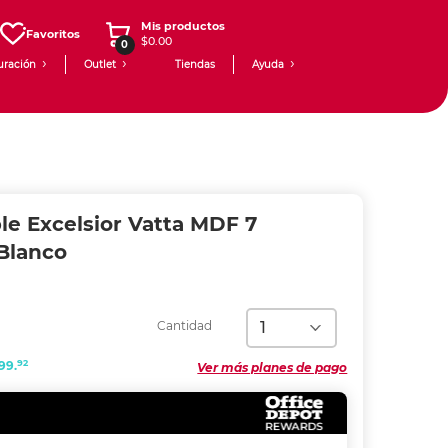
Mis productos
Favoritos
$0.00
0
uración
Outlet
Tiendas
Ayuda
le Excelsior Vatta MDF 7
Blanco
Cantidad
92
99.
Ver más planes de pago