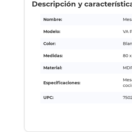
Descripción y característic
Nombre:
Mesa
Modelo:
VA 
Color:
Bla
Medidas:
80 x
Material:
MD
Mesa
Especificaciones:
coci
UPC:
750