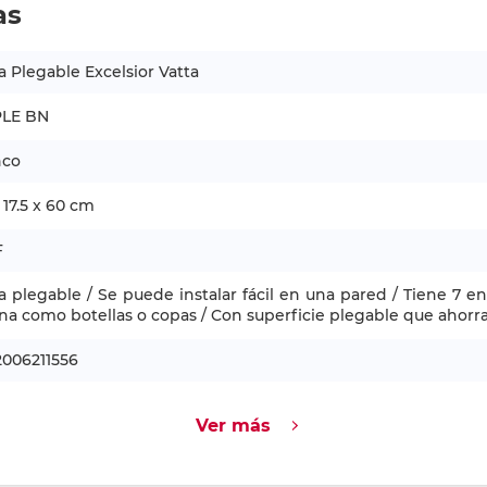
as
 Plegable Excelsior Vatta
PLE BN
nco
 17.5 x 60 cm
F
 plegable / Se puede instalar fácil en una pared / Tiene 7 en
na como botellas o copas / Con superficie plegable que ahorr
2006211556
Ver más