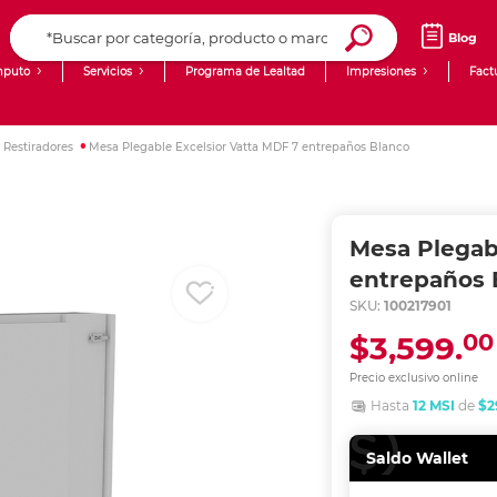
Blog
puto
Servicios
Programa de Lealtad
Impresiones
Fact
Computadoras de Escritorio
Creación de contenido digital
 Restiradores
Mesa Plegable Excelsior Vatta MDF 7 entrepaños Blanco
Ingresar Codigo Postal
Laptops
giit!
Tablets
Blog
Mesa Plegab
Monitores
Venta corporativa
entrepaños 
SKU:
100217901
PyME
00
$3,599.
Precio exclusivo online
Hasta
12 MSI
de
$2
Saldo Wallet