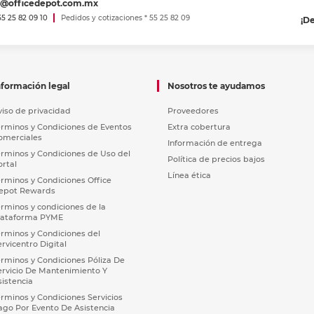
es@officedepot.com.mx
 55 25 82 09 10
Pedidos y cotizaciones * 55 25 82 09
¡D
nformación legal
Nosotros te ayudamos
viso de privacidad
Proveedores
érminos y Condiciones de Eventos
Extra cobertura
omerciales
Información de entrega
érminos y Condiciones de Uso del
Política de precios bajos
ortal
Línea ética
érminos y Condiciones Office
epot Rewards
érminos y condiciones de la
lataforma PYME
érminos y Condiciones del
ervicentro Digital
érminos y Condiciones Póliza De
ervicio De Mantenimiento Y
sistencia
érminos y Condiciones Servicios
ago Por Evento De Asistencia