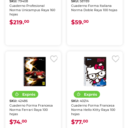
SKU:
79408
SKU:
58789
Cuaderno Profesional
Cuaderno Forma Italiana
Norma Unicampus Raya 160
Norma Doble Raya 100 hojas
hojas
$219.
$59.
00
00
SKU:
42486
SKU:
40214
Cuaderno Forma Francesa
Cuaderno Forma Francesa
Norma Ferrari Raya 100
Norma Hello Kitty Raya 100
hojas
hojas
$74.
$77.
00
00