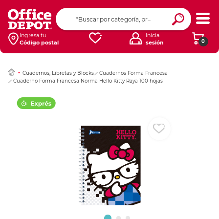
Ingresar Codigo Pos
Ingresa tu
Inicia
0
Código postal
sesión
Cuadernos, Libretas y Blocks
Cuadernos Forma Francesa
Cuaderno Forma Francesa Norma Hello Kitty Raya 100 hojas