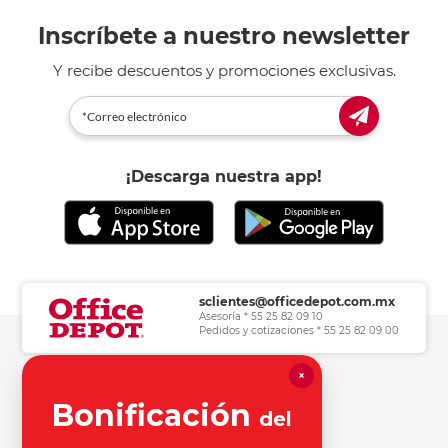
Inscríbete a nuestro newsletter
Y recibe descuentos y promociones exclusivas.
¡Descarga nuestra app!
sclientes@officedepot.com.mx
Asesoría * 55 25 82 09 10
Pedidos y cotizaciones * 55 25 82 09 00
×
Herramientas de consulta
Bonificación
del