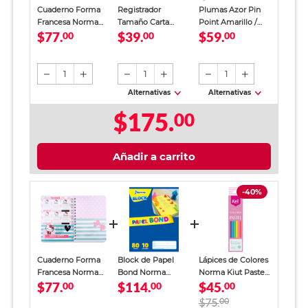
Cuaderno Forma
Registrador
Plumas Azor Pin
Francesa Norma
Tamaño Carta
Point Amarillo /
$77.
$39.
$59.
Hello Kitty Raya
00
Office Depot
00
Punto fino / Tinta
00
100 hojas
Verde
azul / 12 piezas
1
1
1
Alternativas
Alternativas
$175.
00
Añadir a carrito
-40%
Cuaderno Forma
Block de Papel
Lápices de Colores
Francesa Norma
Bond Norma
Norma Kiut Pastel
$77.
$114.
$45.
Hello Kitty Raya
00
Creatividad Carta
00
6 piezas
00
100 hojas
Colores 80 hojas
$75.
00