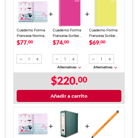
Cuaderno Forma
Cuaderno Forma
Cuaderno Forma
Francesa Norma
Francesa Scribe
Francesa Scribe
$77.
$74.
$69.
Hello Kitty Raya
00
Polycover Raya 100
00
Polycover Cuadro
00
100 hojas
hojas
Grande 100 Hojas
1
1
1
Alternativas
Alternativas
$220.
00
Añadir a carrito