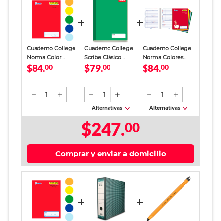
Cuaderno College
Cuaderno College
Cuaderno College
Norma Color
Scribe Clásico
Norma Colores
$84.
$79.
$84.
Cuadro Chico 100
00
Cuadro Grande 100
00
Raya 48 hojas
00
hojas
hojas
1
1
1
Alternativas
Alternativas
$247.
00
Comprar y enviar a domicilio