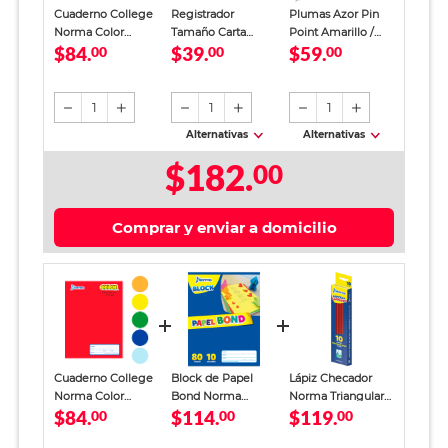
Cuaderno College
Registrador
Plumas Azor Pin
Norma Color
Tamaño Carta
Point Amarillo /
$84.
$39.
$59.
Cuadro Chico 100
00
Office Depot
00
Punto fino / Tinta
00
hojas
Verde
azul / 12 piezas
1
1
1
Alternativas
Alternativas
$182.
00
Comprar y enviar a domicilio
Cuaderno College
Block de Papel
Lápiz Checador
Norma Color
Bond Norma
Norma Triangular
$84.
$114.
$119.
Cuadro Chico 100
00
Creatividad Carta
00
Rojo 10 piezas
00
hojas
Colores 80 hojas