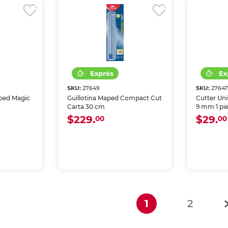
SKU:
27649
SKU:
2764
aped Magic
Guillotina Maped Compact Cut
Cutter Uni
Carta 30 cm
9 mm 1 pi
$229.
$29.
00
00
(current)
1
2