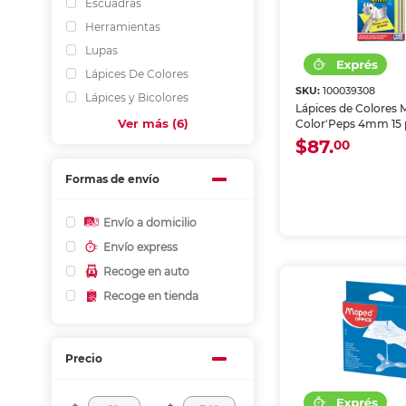
Escuadras
Herramientas
Lupas
Lápices De Colores
SKU:
100039308
Lápices y Bicolores
Lápices de Colores
Ver más (6)
Color'Peps 4mm 15 
Incluye un sacapun
$87.
00
Formas de envío
Envío a domicilio
Envío express
Recoge en auto
Recoge en tienda
Precio