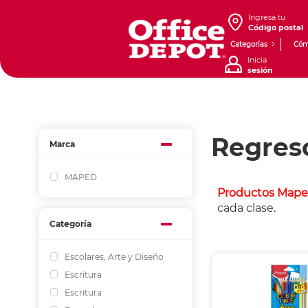
Ingresa tu
Código postal
Categorías
Cóm
Inicia
sesión
Regreso
Marca
MAPED
Productos Mape
cada clase.
Categoría
Escolares, Arte y Diseño
Escritura
Escritura