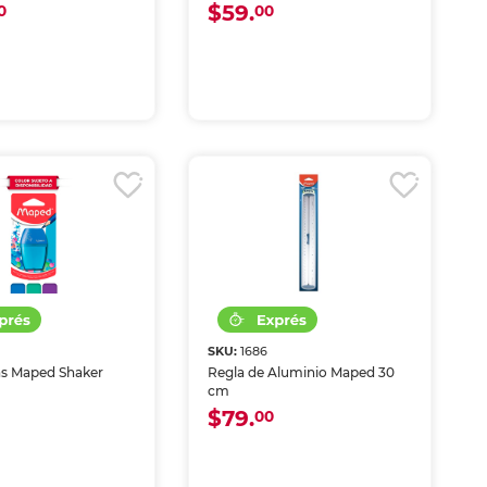
Negro
$59.
0
00
SKU:
1686
s Maped Shaker
Regla de Aluminio Maped 30
cm
$79.
00