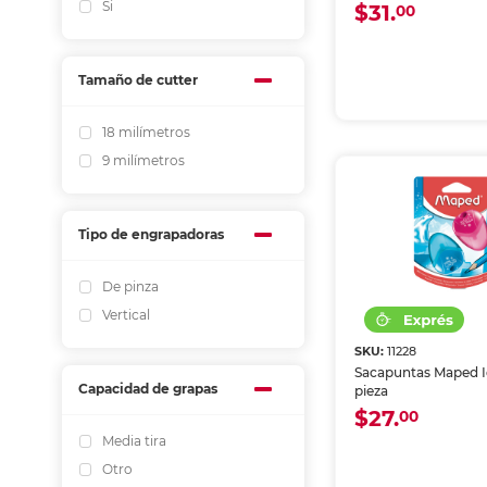
Si
$31.
00
Tamaño de cutter
18 milímetros
9 milímetros
Tipo de engrapadoras
De pinza
Vertical
SKU:
11228
Sacapuntas Maped I
Capacidad de grapas
pieza
$27.
00
Media tira
Otro