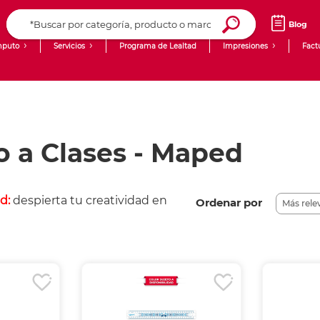
Blog
puto
Servicios
Programa de Lealtad
Impresiones
Fact
Computadoras de Escritorio
Creación de contenido digital
Laptops
giit!
 a Clases - Maped
Tablets
Blog
Monitores
Venta corporativa
d:
despierta tu creatividad en
PyME
Ordenar por