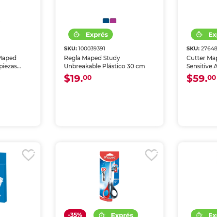
SKU:
100039391
SKU:
2764
 Maped
Regla Maped Study
Cutter Ma
piezas
Unbreakable Plástico 30 cm
Sensitive
tas
$19.
$59.
00
00
-35%