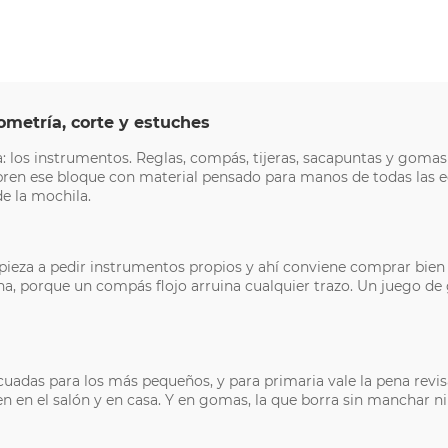
ometría, corte y estuches
ta: los instrumentos. Reglas, compás, tijeras, sacapuntas y gomas
ubren ese bloque con material pensado para manos de todas las e
e la mochila.
pieza a pedir instrumentos propios y ahí conviene comprar bien u
mina, porque un compás flojo arruina cualquier trazo. Un juego d
cuadas para los más pequeños, y para primaria vale la pena revi
 en el salón y en casa. Y en gomas, la que borra sin manchar ni