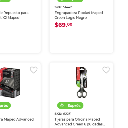
SKU:
51442
 de Repuesto para
Engrapadora Pocket Maped
ut X2 Maped
Green Logic Negro
$69.
00
SKU:
62231
ra Maped Advanced
Tijeras para Oficina Maped
Advanced Green 6 pulgadas