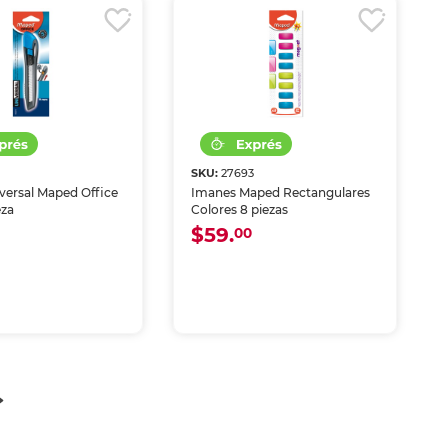
7
SKU:
27693
versal Maped Office
Imanes Maped Rectangulares
eza
Colores 8 piezas
$59.
00