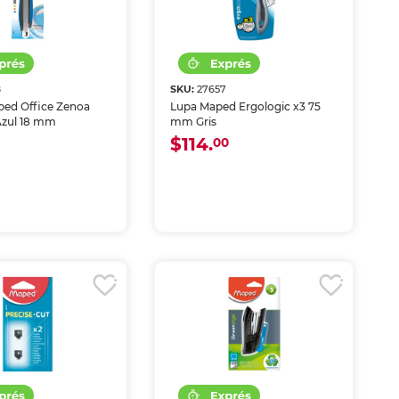
8
SKU:
27657
ped Office Zenoa
Lupa Maped Ergologic x3 75
 Azul 18 mm
mm Gris
$114.
00