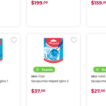
$199.
$159.
00
0
SKU:
11229
SKU:
14505
gloo 1
Sacapuntas Maped Igloo 2
Sacapunta
$37.
$27.
00
00