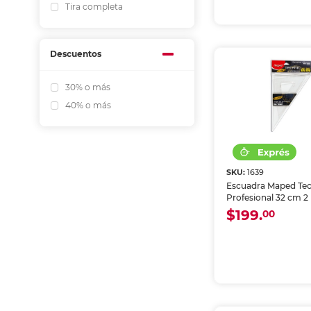
Tira completa
Descuentos
30% o más
40% o más
SKU:
1639
Escuadra Maped Te
Profesional 32 cm 2 
$199.
00