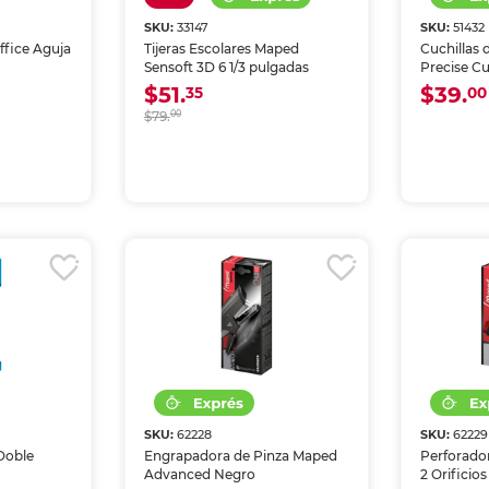
SKU:
33147
SKU:
51432
ffice Aguja
Tijeras Escolares Maped
Cuchillas
Sensoft 3D 6 1/3 pulgadas
Precise C
$51.
$39.
35
00
$79.
00
SKU:
62228
SKU:
62229
Doble
Engrapadora de Pinza Maped
Perforado
Advanced Negro
2 Orificios