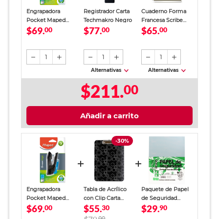
Engrapadora
Registrador Carta
Cuaderno Forma
Pocket Maped
Techmakro Negro
Francesa Scribe
$69.
$77.
$65.
Green Logic Negro
00
00
Inblack Cuadro
00
Grande 100 Hojas
1
1
1
Alternativas
Alternativas
$211.
00
Añadir a carrito
-30%
Engrapadora
Tabla de Acrílico
Paquete de Papel
Pocket Maped
con Clip Carta
de Seguridad
$69.
$55.
$29.
Green Logic Negro
00
Kyma / Negro
30
Papelería
90
Ecológica 2254 / 40
00