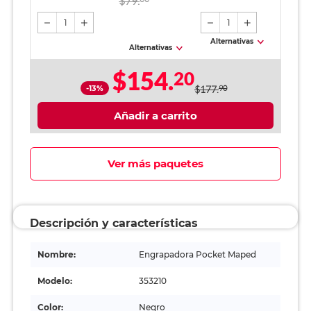
$79.
hojas / Carta / Azul
1
1
Alternativas
Alternativas
$154.
20
-13%
$177.
90
Añadir a carrito
Ver más paquetes
Descripción y características
Nombre:
Engrapadora Pocket Maped
Modelo:
353210
Color:
Negro