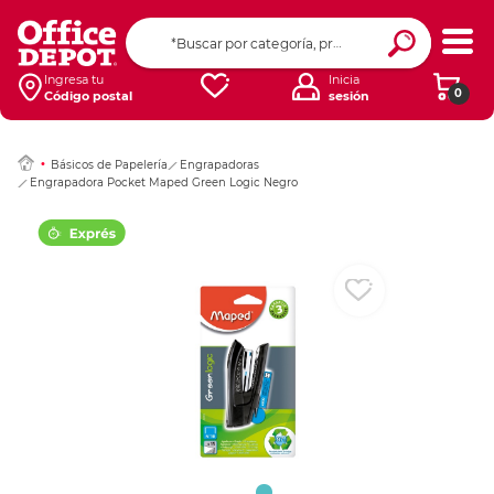
Ingresar Codigo Pos
Ingresa tu
Inicia
0
Código postal
sesión
Básicos de Papelería
Engrapadoras
Engrapadora Pocket Maped Green Logic Negro