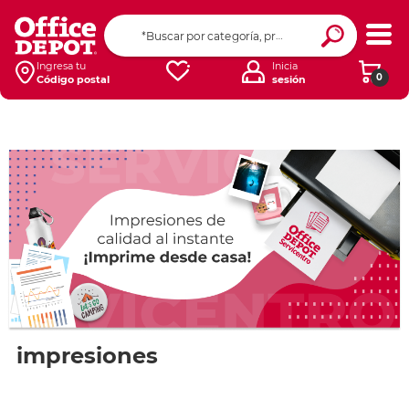
Ingresa tu
Inicia
0
Código postal
sesión
impresiones