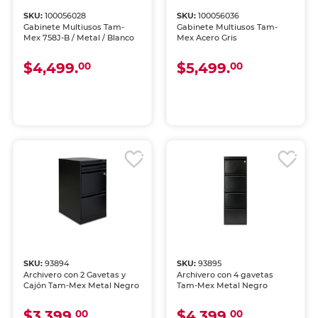
SKU:
100056028
SKU:
100056036
Gabinete Multiusos Tam-
Gabinete Multiusos Tam-
Mex 758J-B / Metal / Blanco
Mex Acero Gris
$4,499.
$5,499.
00
00
SKU:
93894
SKU:
93895
Archivero con 2 Gavetas y
Archivero con 4 gavetas
Cajón Tam-Mex Metal Negro
Tam-Mex Metal Negro
$3,399.
$4,399.
00
00