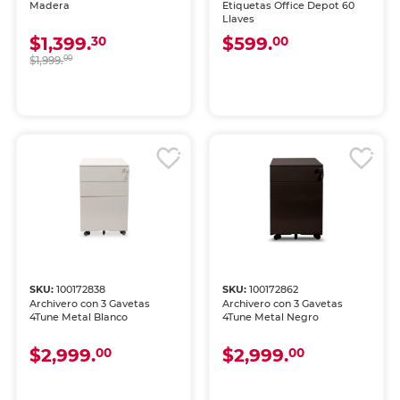
Madera
Etiquetas Office Depot 60
Llaves
$1,399.
$599.
30
00
$1,999.
00
SKU:
100172838
SKU:
100172862
Archivero con 3 Gavetas
Archivero con 3 Gavetas
4Tune Metal Blanco
4Tune Metal Negro
$2,999.
$2,999.
00
00