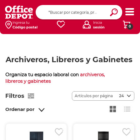
Ingresa tu
Inicia
0
Código postal
sesión
Archiveros, Libreros y Gabinetes
Organiza tu espacio laboral con
archiveros,
libreros y gabinetes
Filtros
Artículos por página
24
Ordenar por