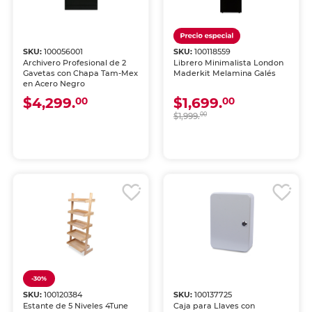
SKU:
100056001
SKU:
100118559
Archivero Profesional de 2
Librero Minimalista London
Gavetas con Chapa Tam-Mex
Maderkit Melamina Galés
en Acero Negro
$4,299.
$1,699.
00
00
$1,999.
00
-30%
SKU:
100120384
SKU:
100137725
Estante de 5 Niveles 4Tune
Caja para Llaves con