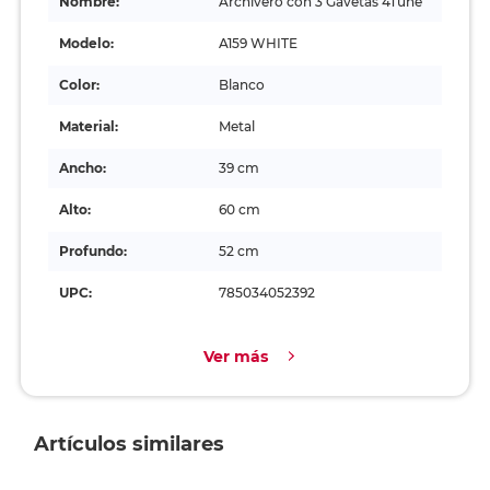
Nombre:
Archivero con 3 Gavetas 4Tune
Modelo:
A159 WHITE
Color:
Blanco
Material:
Metal
Ancho:
39 cm
Alto:
60 cm
Profundo:
52 cm
UPC:
785034052392
Ver más
Artículos similares