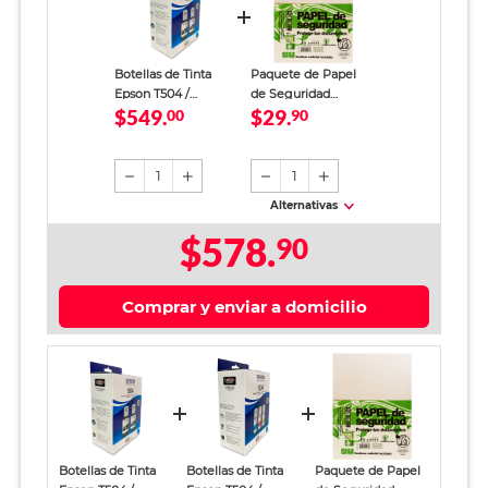
Botellas de Tinta
Paquete de Papel
Epson T504 /
de Seguridad
$549.
$29.
T504120-2P / Negro /
00
Papelería Ecológica
90
7500 páginas /
5372 / 40 hojas /
EcoTank / 2 piezas
Carta / Crema
1
1
Alternativas
$578.
90
Comprar y enviar a domicilio
Botellas de Tinta
Botellas de Tinta
Paquete de Papel