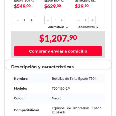
Epson T504 /
Epson T504 /
de Seguridad
$549.
$629.
$29.
T504120-2P /
00
T504520-3P /
00
Papelería
90
Negro / 7500
Colores surtidos /
Ecológica 5372 / 40
páginas / EcoTank /
6000 páginas /
hojas / Carta /
2 piezas
EcoTank / 3 piezas
Crema
1
1
1
Alternativas
Alternativas
$1,207.
90
Comprar y enviar a domicilio
Descripción y características
Nombre:
Botellas de Tinta Epson T504
Modelo:
T504120-2P
Color:
Negro
Equipos de impresión Epson
Compatibilidad:
EcoTank