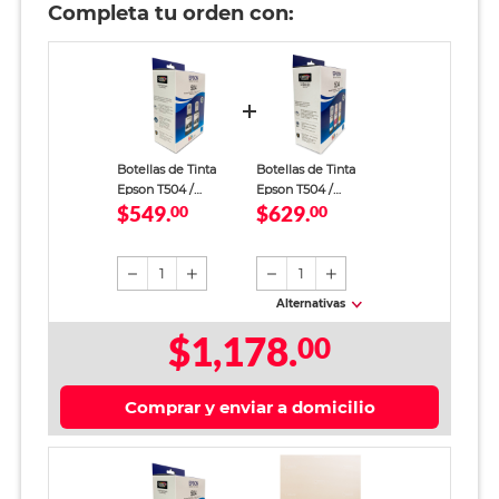
Completa tu orden con:
Botellas de Tinta
Botellas de Tinta
Epson T504 /
Epson T504 /
$549.
$629.
T504120-2P / Negro /
00
T504520-3P /
00
7500 páginas /
Colores surtidos /
EcoTank / 2 piezas
6000 páginas /
EcoTank / 3 piezas
1
1
Alternativas
$1,178.
00
Comprar y enviar a domicilio