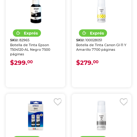
SKU:
82965
SKU:
100028051
Botella de Tinta Epson
Botella de Tinta Canon GI-11 Y
T504120-AL Negro 7500
Amarillo 7700 páginas
páginas
$299.
$279.
00
00