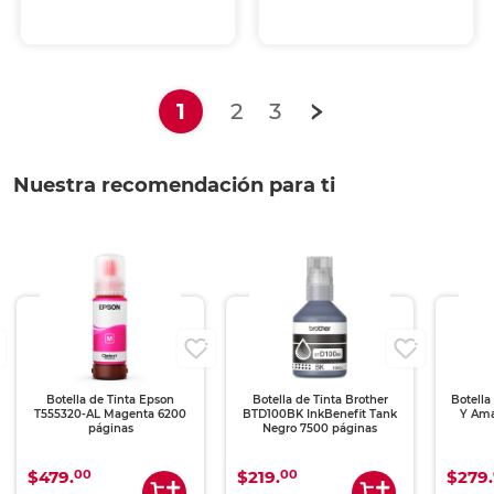
(current)
1
2
3
Nuestra recomendación para ti
Botella de Tinta Epson
Botella de Tinta Brother
Botella
T555320-AL Magenta 6200
BTD100BK InkBenefit Tank
Y Ama
páginas
Negro 7500 páginas
00
00
$479.
$219.
$279.