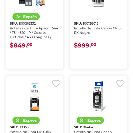
SKU:
100098332
SKU:
100138015
Botellas de Tinta Epson T544
Botella de Tinta Canon GI-16
/ T544520-4P / Colores
BK Negro
surtidos / 4500 páginas /
EcoTank / 4 piezas
$849.
$999.
00
00
SKU:
88953
SKU:
86464
Botella de Tinta HP GT53
Botella de Tinta Epson