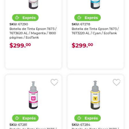
SKU:
67290
SKU:
67278
Botella de Tinta Epson T673 /
Botella de Tinta Epson T673 /
T673620 AL / Magenta / 1800
T673220 AL / Cyan / EcoTank
páginas / EcoTank
$299.
$299.
00
00
SKU:
67281
SKU:
67284