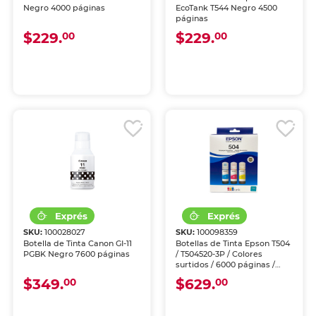
Negro 4000 páginas
EcoTank T544 Negro 4500
páginas
$229.
$229.
00
00
SKU:
100028027
SKU:
100098359
Botella de Tinta Canon GI-11
Botellas de Tinta Epson T504
PGBK Negro 7600 páginas
/ T504520-3P / Colores
surtidos / 6000 páginas /
EcoTank / 3 piezas
$349.
$629.
00
00