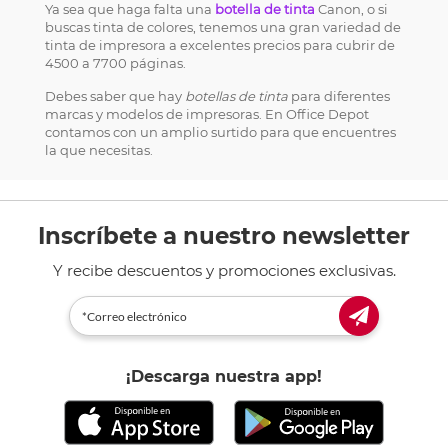
Ya sea que haga falta una
botella de tinta
Canon, o si
buscas tinta de colores, tenemos una gran variedad de
tinta de impresora a excelentes precios para cubrir de
4500 a 7700 páginas.
Debes saber que hay
botellas de tinta
para diferentes
marcas y modelos de impresoras. En Office Depot
contamos con un amplio surtido para que encuentres
la que necesitas.
Inscríbete a nuestro newsletter
Y recibe descuentos y promociones exclusivas.
¡Descarga nuestra app!