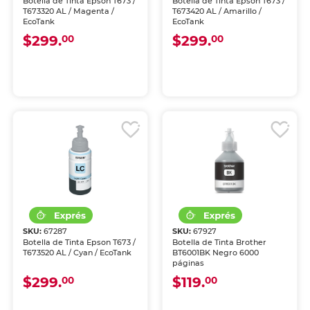
Botella de Tinta Epson T673 /
Botella de Tinta Epson T673 /
T673320 AL / Magenta /
T673420 AL / Amarillo /
EcoTank
EcoTank
$299.
$299.
00
00
SKU:
67287
SKU:
67927
Botella de Tinta Epson T673 /
Botella de Tinta Brother
T673520 AL / Cyan / EcoTank
BT6001BK Negro 6000
páginas
$299.
$119.
00
00