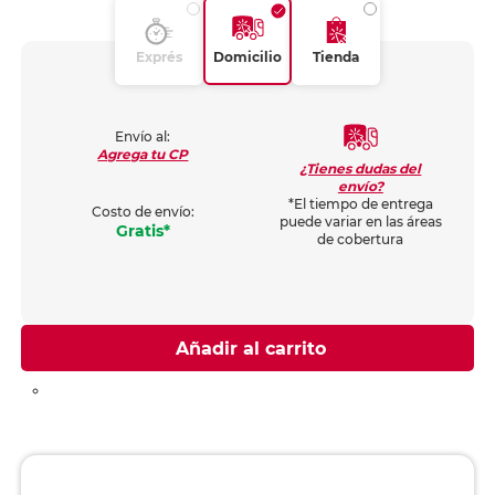
Exprés
Domicilio
Tienda
Envío al:
Agrega tu CP
¿Tienes dudas del
envío?
*El tiempo de entrega
Costo de envío:
puede variar en las áreas
Gratis*
de cobertura
Añadir al carrito