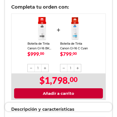
Completa tu orden con:
Botella de Tinta
Botella de Tinta
Canon GI-16 BK
Canon GI-16 C Cyan
$999.
$799.
Negro
00
00
1
1
$1,798.
00
Añadir a carrito
Descripción y características