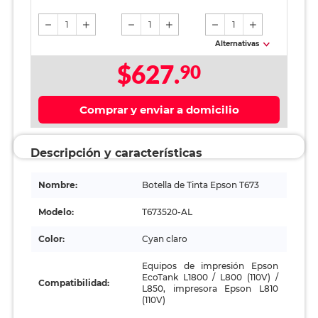
hojas / Carta /
Crema
1
1
1
Alternativas
$627.
90
Comprar y enviar a domicilio
Descripción y características
Nombre:
Botella de Tinta Epson T673
Modelo:
T673520-AL
Color:
Cyan claro
Equipos de impresión Epson
EcoTank L1800 / L800 (110V) /
Compatibilidad:
L850, impresora Epson L810
(110V)