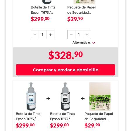
Botella de Tinta
Paquete de Papel
Epson T673 /
de Seguridad
$299.
$29.
T673520 AL / Cyan /
00
Papelería Ecológica
90
EcoTank
5372 / 40 hojas /
Carta / Crema
1
1
Alternativas
$328.
90
Comprar y enviar a domicilio
Botella de Tinta
Botella de Tinta
Paquete de Papel
Epson T673 /
Epson T673 /
de Seguridad
$299.
$299.
$29.
T673520 AL / Cyan /
00
T673120 AL / Negro
00
Papelería
90
EcoTank
/ EcoTank
Ecológica 5372 / 40