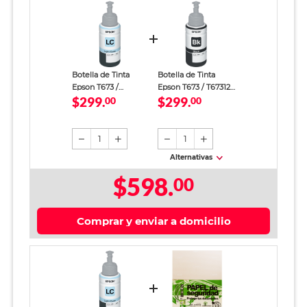
Botella de Tinta
Botella de Tinta
Epson T673 /
Epson T673 / T673120
$299.
$299.
T673520 AL / Cyan /
00
AL / Negro /
00
EcoTank
EcoTank
1
1
Alternativas
$598.
00
Comprar y enviar a domicilio