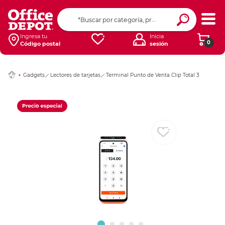
Ingresar Codigo Pos
Ingresa tu
Inicia
0
Código postal
sesión
Gadgets
Lectores de tarjetas
Terminal Punto de Venta Clip Total 3