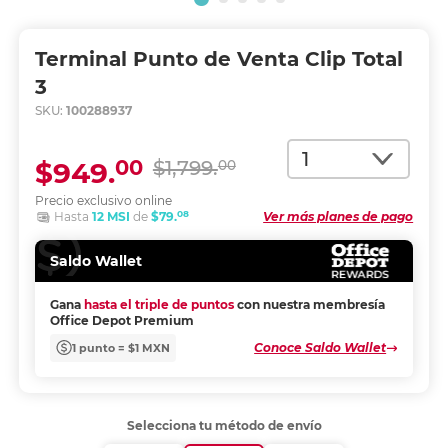
Terminal Punto de Venta Clip Total
3
SKU:
100288937
Cantidad
00
$949.
$1,799.
00
Precio exclusivo online
08
Hasta
12 MSI
de
$79.
Ver más planes de pago
Saldo Wallet
Gana
hasta el triple de puntos
con nuestra membresía
Office Depot Premium
Conoce Saldo Wallet
1 punto = $1 MXN
Selecciona tu método de envío