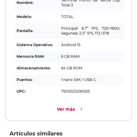
Terminal Punto de Venta Clip
Nombre:
Total 3
Modelo:
TOTAL
Principal: 6.7” IPS, 720×1600;
Pantalla:
Segunda: 2.5” IPS, 172×378
Sistema Operativo:
Android 15
Memoria RAM:
6 GB RAM
Almacenamiento:
64 GB ROM
Puertos:
1 nano SIM, 1 USB-C
UPC:
7503023290555
Ver más
Artículos similares