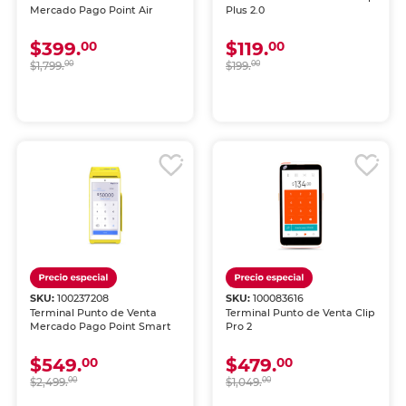
Mercado Pago Point Air
Plus 2.0
$399.
$119.
00
00
$1,799.
00
$199.
00
SKU:
100237208
SKU:
100083616
Terminal Punto de Venta
Terminal Punto de Venta Clip
Mercado Pago Point Smart
Pro 2
$549.
$479.
00
00
$2,499.
00
$1,049.
00