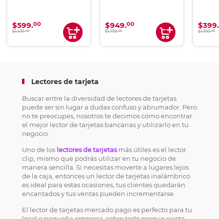
00
00
$599.
$949.
$399.
00
00
00
$1,499.
$1,799.
$1,799.
Lectores de tarjeta
Buscar entre la diversidad de lectores de tarjetas
puede ser sin lugar a dudas confuso y abrumador. Pero
no te preocupes, nosotros te decimos cómo encontrar
el mejor lector de tarjetas bancarias y utilizarlo en tu
negocio.
Uno de los
lectores de tarjetas
más útiles es el lector
clip, mismo que podrás utilizar en tu negocio de
manera sencilla. Si necesitas moverte a lugares lejos
de la caja, entonces un lector de tarjetas inalámbrico
es ideal para estas ocasiones, tus clientes quedarán
encantados y tus ventas pueden incrementarse.
El lector de tarjetas mercado pago es perfecto para tu
local o pequeña empresa, sobre todo porque existe