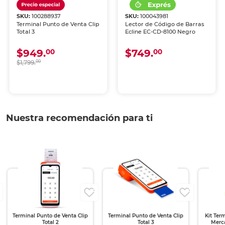
SKU:
100288937
SKU:
100043981
Terminal Punto de Venta Clip
Lector de Código de Barras
Total 3
Ecline EC-CD-8100 Negro
$949.
$749.
00
00
$1,799.
00
Nuestra recomendación para ti
Terminal Punto de Venta Clip
Terminal Punto de Venta Clip
Kit Ter
Total 2
Total 3
Merca