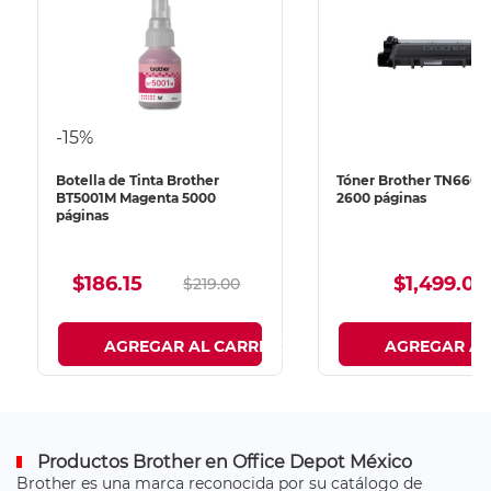
-15%
Botella de Tinta Brother
Tóner Brother TN660 
BT5001M Magenta 5000
2600 páginas
páginas
$186.15
$1,499.00
$219.00
O
AGREGAR AL CARRITO
AGREGAR AL
Productos Brother en Office Depot México
Brother es una marca reconocida por su catálogo de