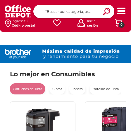
Ingresa tu
Inicia
0
Código postal
sesión
Lo mejor en Consumibles
Cartuchos de Tinta
Cintas
Tóners
Botellas de Tinta