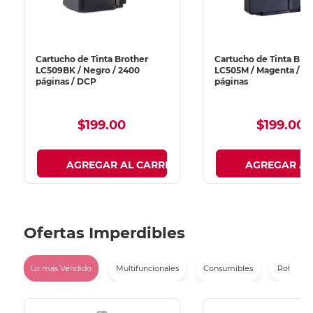
Cartucho de Tinta Brother
Cartucho de Tinta Bro
LC509BK / Negro / 2400
LC505M / Magenta / 13
páginas / DCP
páginas
$199.00
$199.00
O
AGREGAR AL CARRITO
AGREGAR AL
Ofertas Imperdibles
Lo más Vendido
Multifuncionales
Consumibles
Rotulador