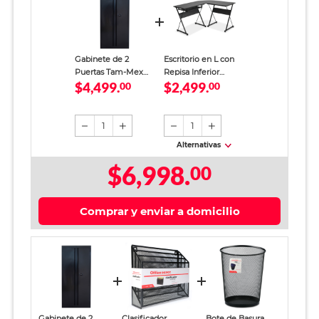
Gabinete de 2
Escritorio en L con
Puertas Tam-Mex
Repisa Inferior
$4,499.
$2,499.
Acero Negro
00
4Tune Metal Negro
00
Mate
1
1
Alternativas
$6,998.
00
Comprar y enviar a domicilio
Gabinete de 2
Clasificador
Bote de Basura