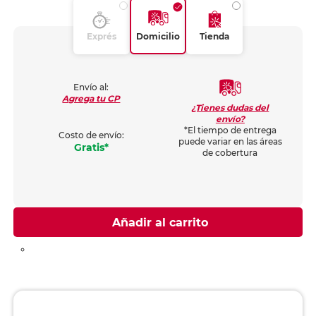
Exprés
Domicilio
Tienda
Envío al:
Agrega tu CP
¿Tienes dudas del
envío?
*El tiempo de entrega
Costo de envío:
puede variar en las áreas
Gratis*
de cobertura
Añadir al carrito