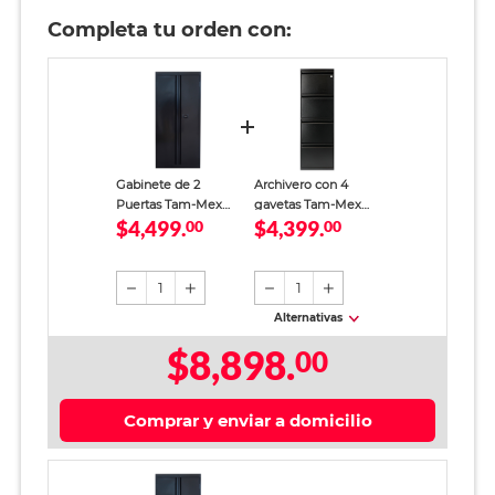
Completa tu orden con:
Gabinete de 2
Archivero con 4
Puertas Tam-Mex
gavetas Tam-Mex
$4,499.
$4,399.
Acero Negro
00
Metal Negro
00
1
1
Alternativas
$8,898.
00
Comprar y enviar a domicilio