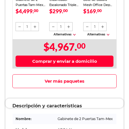
Puertas Tam-Mex
Escalonado Triple
Mesh Office Depot
$4,499.
$299.
$169.
Acero Negro
00
de Documentos
00
Metal Negro
00
Carta Office Depot
/ Mesh / Negro
1
1
1
Alternativas
Alternativas
$4,967.
00
Comprar y enviar a domicilio
Ver más paquetes
Descripción y características
Nombre:
Gabinete de 2 Puertas Tam-Mex