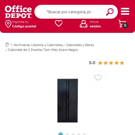
Ingresar Codigo Pos
Ingresa tu
Inicia
0
Código postal
sesión
Archiveros, Libreros y Gabinetes
Gabinetes y Racks
Gabinete de 2 Puertas Tam-Mex Acero Negro
5.0