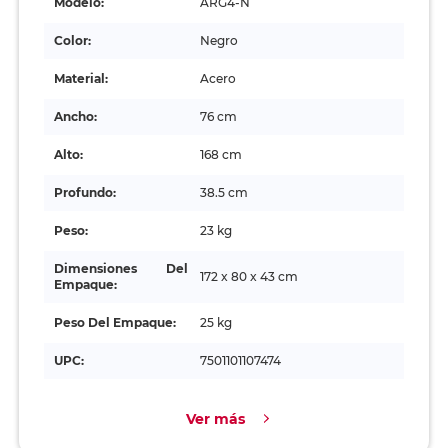
Modelo:
ARG4-N
Color:
Negro
Material:
Acero
Ancho:
76 cm
Alto:
168 cm
Profundo:
38.5 cm
Peso:
23 kg
Dimensiones Del
172 x 80 x 43 cm
Empaque:
Peso Del Empaque:
25 kg
UPC:
7501101107474
Ver más