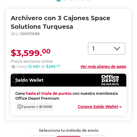
Archivero con 3 Cajones Space
Solutions Turquesa
SKU:
100157689
Cantidad
00
$3,599.
Precio exclusivo online
92
Hasta
12 MSI
de
$299.
Ver más planes de pago
Saldo Wallet
Gana
hasta el triple de puntos
con nuestra membresía
Office Depot Premium
Conoce Saldo Wallet
1 punto = $1 MXN
Selecciona tu método de envío