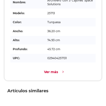
Archivero con 3 Cajones Space
Nombre:
Solutions
Modelo:
25713
Color:
Turquesa
Ancho:
36.20 cm
Alto:
74.93 cm
Profundo:
45.72 cm
UPC:
029404257131
Ver más
Artículos similares