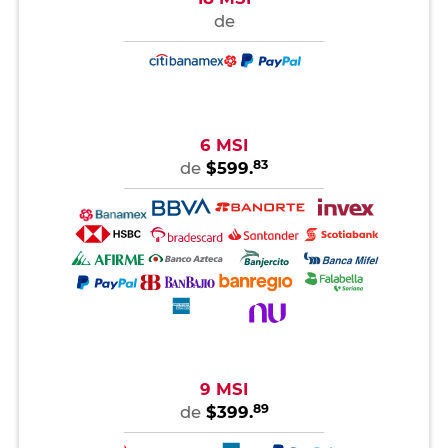
de
6 MSI
83
de
$599.
9 MSI
89
de
$399.