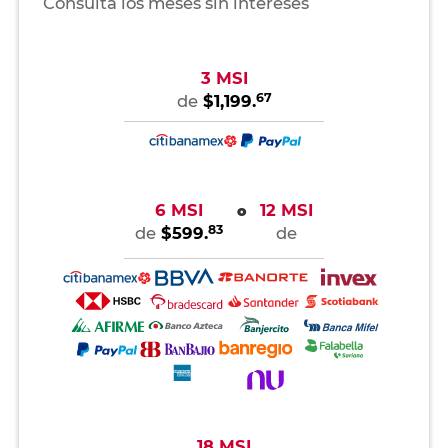
Consulta los meses sin intereses
3 MSI
67
de
$1,199.
6 MSI
12 MSI
o
83
de
$599.
de
18 MSI