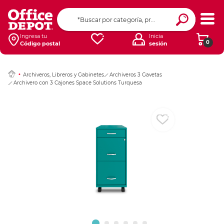
Ingresar Codigo Pos
Ingresa tu
Inicia
0
Código postal
sesión
Archiveros, Libreros y Gabinetes
Archiveros 3 Gavetas
Archivero con 3 Cajones Space Solutions Turquesa