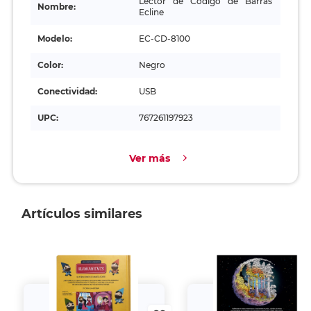
Lector de Código de Barras
Nombre:
Ecline
Modelo:
EC-CD-8100
Color:
Negro
Conectividad:
USB
UPC:
767261197923
Ver más
Artículos similares