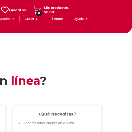
Mis productos
Favoritos
$0.00
0
uración
Outlet
Tiendas
Ayuda
en
línea
?
¿Qué necesitas?
Deberás tener cuenta en Aplazo