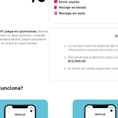
Y!, paga en quincenas.
Ahora
ner lo que quieras, cuando
R
Compra ahora, paga una parte
 el resto en quincenas.
La compra máxima depende del mon
información consulta términos y c
Recuerda que al aplicar tu pago c
$12,000.00
El límite de crédito disponible varí
funciona?