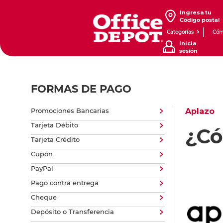
Ingresa tu
Código postal
Categorías
Cóm
Inicia
sesión
FORMAS DE PAGO
Promociones Bancarias
Aplazo
Tarjeta Débito
¿Có
Tarjeta Crédito
Cupón
PayPal
Pago contra entrega
Cheque
Depósito o Transferencia