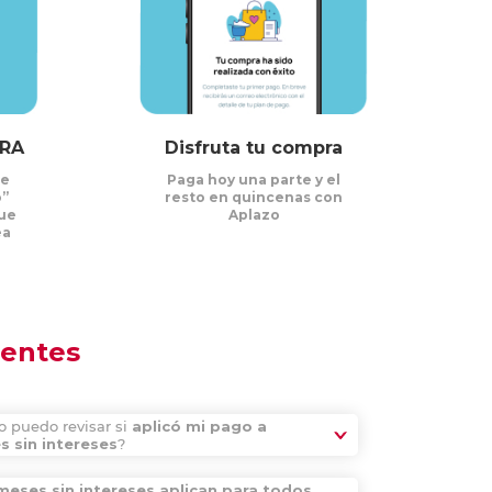
PRA
Disfruta tu compra
de
Paga hoy una parte y el
o”
resto en quincenas con
que
Aplazo
ea
uentes
 puedo revisar si
aplicó mi pago a
 sin intereses
?
meses sin intereses aplican para todos