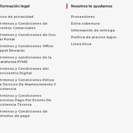
nformación legal
Nosotros te ayudamos
viso de privacidad
Proveedores
érminos y Condiciones de
Extra cobertura
ventos Comerciales
Información de entrega
érminos y Condiciones de Uso
Política de precios bajos
el Portal
Línea ética
érminos y Condiciones Office
epot Rewards
érminos y condiciones de la
lataforma PYME
érminos y Condiciones del
ervicentro Digital
érminos y Condiciones Póliza
e Servicio De Mantenimiento Y
sistencia
érminos y Condiciones
ervicios Pago Por Evento De
sistencia Técnica
érminos y Condiciones de
étodos de pago