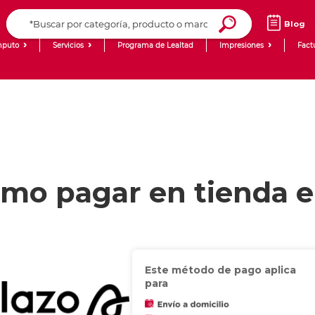
Blog
puto
Servicios
Programa de Lealtad
Impresiones
Fact
Computadoras de Escritorio
Creación de contenido digital
Laptops
giit!
Tablets
Blog
Monitores
Venta corporativa
mo pagar en tienda 
PyME
Este método de pago aplica
para