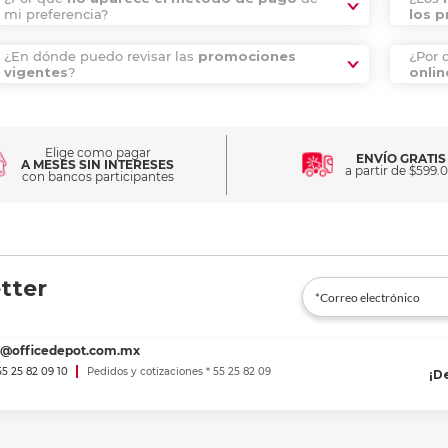
mi preferencia?
los 
¿En dónde puedo revisar las
promociones
¿Por 
vigentes
?
onlin
Elige como pagar
ENVÍO GRATIS
A MESES SIN INTERESES
a partir de $599.
con bancos participantes
tter
es@officedepot.com.mx
 55 25 82 09 10
Pedidos y cotizaciones * 55 25 82 09
¡D