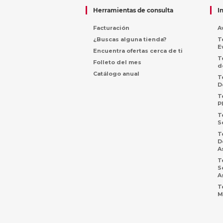
Herramientas de consulta
I
Facturación
A
¿Buscas alguna tienda?
T
E
Encuentra ofertas cerca de ti
T
Folleto del mes
d
Catálogo anual
T
D
T
P
T
S
T
D
A
T
S
A
T
M