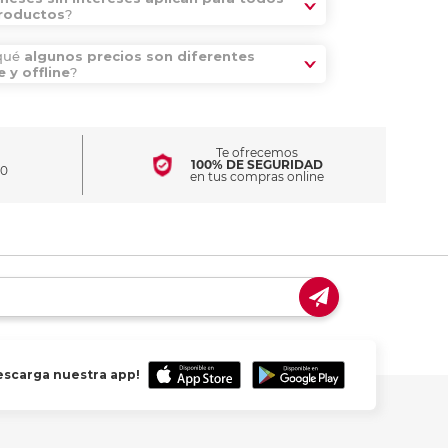
productos
?
qué
algunos precios son diferentes
e y offline
?
Te ofrecemos
100% DE SEGURIDAD
00
en tus compras online
escarga nuestra app!