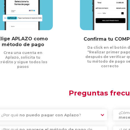
Elige APLAZO como
Confirma tu COM
método de pago
Da click en el botón 
“Realizar primer pag
Crea una cuenta en
después de verificar 
Aplazo, solicita tu
tu método de pago s
crédito y sigue todos los
correcto
pasos
Preguntas frec
¿Cómo
¿Por qué
no puedo pagar con Aplazo
?
meses
¿Por qué
no aparece el método de pago
de
¿Los