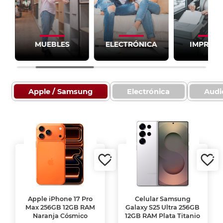
ELECTRÓNICA
IMPRESIÓN
ESCOLAR
Apple / Samsung
Electrónica
Audi
Apple iPhone 17 Pro
Celular Samsung
Max 256GB 12GB RAM
Galaxy S25 Ultra 256GB
Naranja Cósmico
12GB RAM Plata Titanio