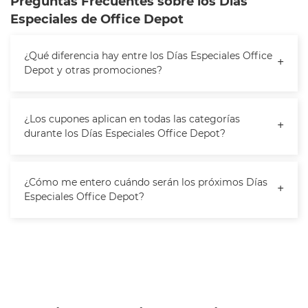
Preguntas Frecuentes sobre los Días
Especiales de Office Depot
¿Qué diferencia hay entre los Días Especiales Office
+
Depot y otras promociones?
Los
Días Especiales Office Depot
son eventos
exclusivos que se realizan varias veces al año y
ofrecen promociones limitadas que no están
¿Los cupones aplican en todas las categorías
+
disponibles en fechas regulares. A diferencia de otras
durante los Días Especiales Office Depot?
ofertas, están diseñadas para brindar mayor
No siempre. Aunque muchas categorías participan en
flexibilidad y beneficios únicos, tanto en tienda como
los
Días Especiales Office Depot
, como
cómputo
en línea.
papelería
, hay marcas y productos que pueden estar
¿Cómo me entero cuándo serán los próximos Días
+
excluidos. Revisa siempre los términos y condiciones
Especiales Office Depot?
antes de finalizar tu compra.
Para no perderte ningún evento, te recomendamos
suscribirte al newsletter oficial, seguir a Office Depot
en redes sociales y activar notificaciones desde la
app. Así serás de los primeros en enterarte cada vez
que inicien los
Días Especiales Office Depot
.