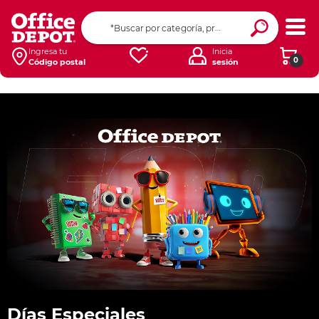
Ingresa tu
Inicia
0
Código postal
sesión
Días Especiales