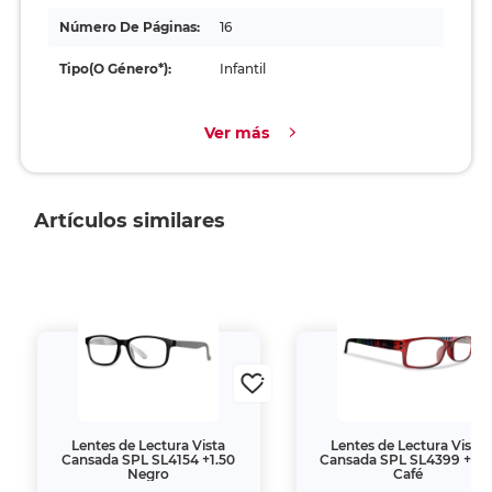
Número De Páginas:
16
Tipo(o Género*):
Infantil
Ver más
Artículos similares
ctura Vista
Lentes de Lectura Vista
Lentes de
L4154 +1.50
Cansada SPL SL4399 +1.50
Cansada S
ro
Café