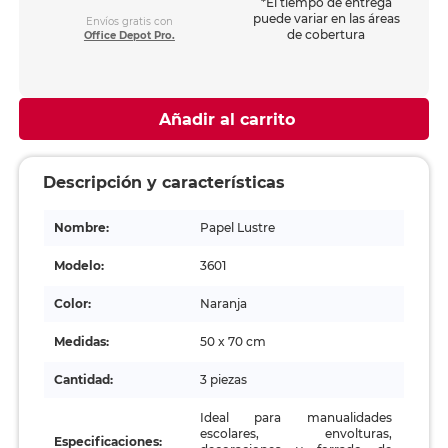
*El tiempo de entrega
puede variar en las áreas
Envíos gratis con
de cobertura
Office Depot Pro.
Añadir al carrito
Descripción y características
Nombre:
Papel Lustre
Modelo:
3601
Color:
Naranja
Medidas:
50 x 70 cm
Cantidad:
3 piezas
Ideal para manualidades
escolares, envolturas,
Especificaciones: