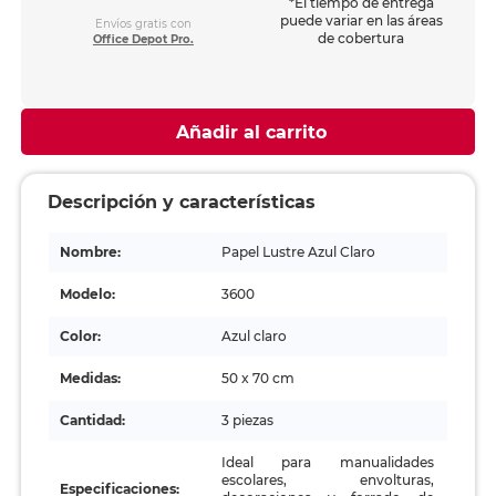
*El tiempo de entrega
puede variar en las áreas
Envíos gratis con
de cobertura
Office Depot Pro.
Añadir al carrito
Descripción y características
Nombre:
Papel Lustre Azul Claro
Modelo:
3600
Color:
Azul claro
Medidas:
50 x 70 cm
Cantidad:
3 piezas
Ideal para manualidades
escolares, envolturas,
Especificaciones: