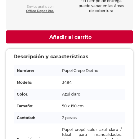
*El tiempo de entrega
puede variar en las áreas
Envíos gratis con
de cobertura
Office Depot Pro.
Añadir al carrito
Descripción y características
Nombre:
Papel Crepe Dietrix
Modelo:
3484
Color:
Azul claro
Tamaño:
50 x 190 cm
Cantidad:
2 piezas
Papel crepé color azul claro /
Ideal para manualidades,