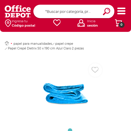
Ingresar Codigo Pos
Ingresa tu
Inicia
0
Código postal
sesión
papel para manualidades
papel crepe
Papel Crepé Dietrix 50 x 190 cm Azul Claro 2 piezas