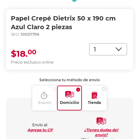
Papel Crepé Dietrix 50 x 190 cm
Azul Claro 2 piezas
SKU:
100211796
Cantidad
00
$18.
Precio exclusivo online
Selecciona tu método de envío
Exprés
Domicilio
Tienda
Envío al:
¿Tienes dudas del
Agrega tu CP
envío?