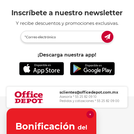
Inscríbete a nuestro newsletter
Y recibe descuentos y promociones exclusivas.
¡Descarga nuestra app!
sclientes@officedepot.com.mx
Asesoría * 55 25 82 09 10
Pedidos y cotizaciones * 55 25 82 09 00
×
Herramientas de consulta
Bonificación
del