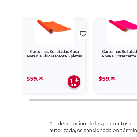
6 cm
Cartulinas Sulfatadas Apsa
Cartulinas Sulfata
s
Naranja Fluorescente 5 piezas
Rosa Fluorescente 
$59.
$59.
00
00
"La descripción de los productos es
autorizada, es sancionada en término