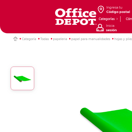
Ingresa tu
Código postal
Categorías
Cóm
Inicia
sesión
Categoría
Todas
papeleria
papel para manualidades
hojas y pli