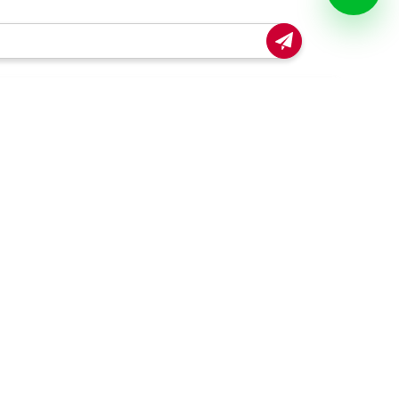
escarga nuestra app!
Conoce Office Depot
Misión, valores, promesa y
propósito
Código de ética y conducta
Buen fin
Hot Sale
Venta Nocturna
Back to School
Días especiales
Black friday