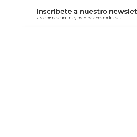
Inscríbete a nuestro newslet
Y recibe descuentos y promociones exclusivas.
sclient
Asesoría *
00
Herramientas de consulta
I
Facturación
A
¿Buscas alguna tienda?
T
C
Encuentra ofertas cerca de ti
T
Folleto del mes
P
Catálogo anual
T
D
T
P
T
S