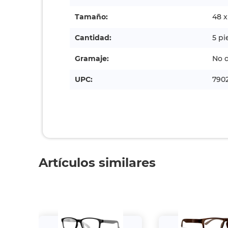
Tamaño:
48 
Cantidad:
5 pi
Gramaje:
No d
UPC:
790
Artículos similares