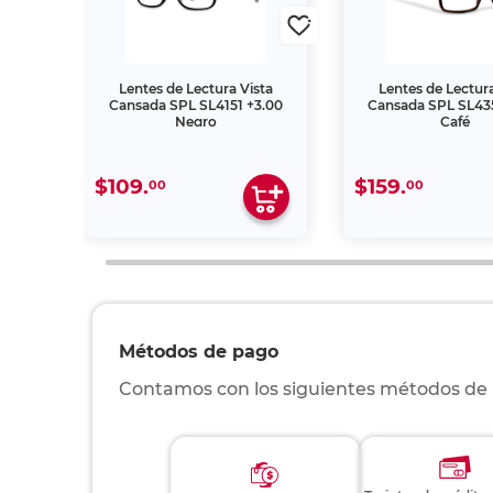
ta
Lentes de Lectura Vista
Lentes de Lectura
2.50
Cansada SPL SL4151 +3.00
Cansada SPL SL435
Negro
Café
$109.
$159.
00
00
Métodos de pago
Contamos con los siguientes métodos de