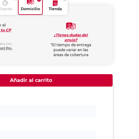
Exprés
Domicilio
Tienda
 al:
 tu CP
¿Tienes dudas del
envío?
atis con
*El tiempo de entrega
pot Pro.
puede variar en las
áreas de cobertura
Añadir al carrito