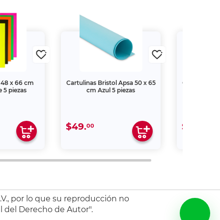
 48 x 66 cm
Cartulinas Bristol Apsa 50 x 65
Cartulinas Br
 5 piezas
cm Azul 5 piezas
cm Ver
$49.
$49.
00
00
V., por lo que su reproducción no
l del Derecho de Autor".