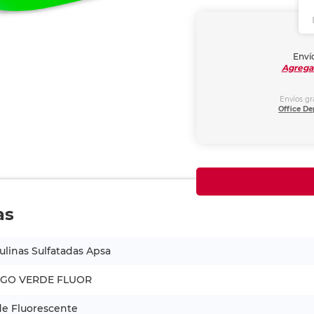
Envío
Agrega
Envíos gr
Office De
as
ulinas Sulfatadas Apsa
EGO VERDE FLUOR
de Fluorescente