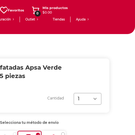
Mis productos
Favoritos
$0.00
0
uración
Outlet
Tiendas
Ayuda
lfatadas Apsa Verde
5 piezas
Cantidad
Selecciona tu método de envío