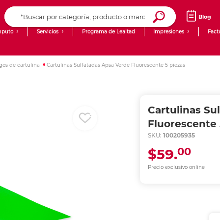
Blog
puto
Servicios
Programa de Lealtad
Impresiones
Fact
Computadoras de Escritorio
Creación de contenido digital
egos de cartulina
Cartulinas Sulfatadas Apsa Verde Fluorescente 5 piezas
Ingresar Codigo Postal
Laptops
giit!
Tablets
Blog
Cartulinas Su
Monitores
Venta corporativa
Fluorescente 
SKU:
100205935
PyME
00
$59.
Precio exclusivo online