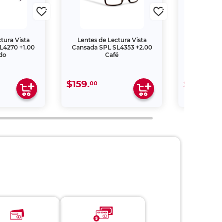
tura Vista
Lentes de Lectura Vista
Lentes de
L4270 +1.00
Cansada SPL SL4353 +2.00
Cansada S
do
Café
$159.
$109.
00
00