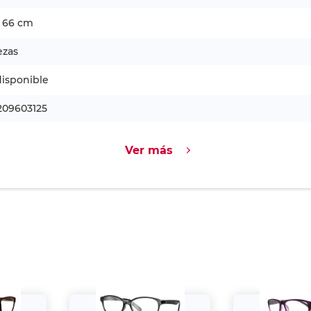
x 66 cm
ezas
isponible
209603125
Ver más