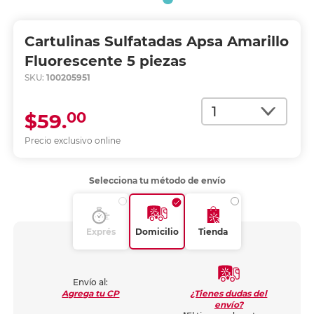
Cartulinas Sulfatadas Apsa Amarillo
Fluorescente 5 piezas
SKU:
100205951
Cantidad
00
$59.
Precio exclusivo online
Selecciona tu método de envío
Exprés
Domicilio
Tienda
Envío al:
¿Tienes dudas del
Agrega tu CP
envío?