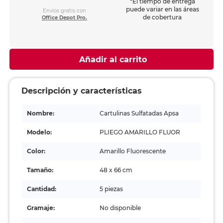
*El tiempo de entrega
puede variar en las áreas
Envíos gratis con
de cobertura
Office Depot Pro.
Añadir al carrito
Descripción y características
Nombre:
Cartulinas Sulfatadas Apsa
Modelo:
PLIEGO AMARILLO FLUOR
Color:
Amarillo Fluorescente
Tamaño:
48 x 66 cm
Cantidad:
5 piezas
Gramaje:
No disponible