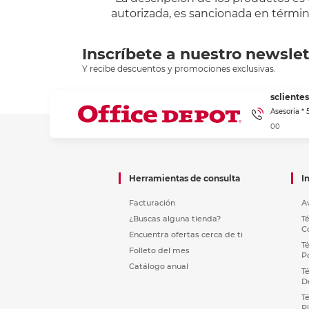
autorizada, es sancionada en término
Inscríbete a nuestro newslet
Y recibe descuentos y promociones exclusivas.
sclient
Asesoría *
00
Herramientas de consulta
I
Facturación
A
¿Buscas alguna tienda?
T
C
Encuentra ofertas cerca de ti
T
Folleto del mes
P
Catálogo anual
T
D
T
P