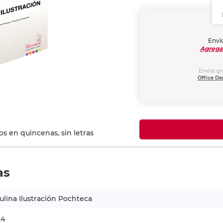
Envío
Agrega
Envíos gr
Office De
as
ulina Ilustración Pochteca
24