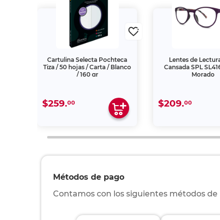
ndés
Cartulina Selecta Pochteca
Lentes de Lectura
anco /
Tiza / 50 hojas / Carta / Blanco
Cansada SPL SL416
/ 160 gr
Morado
$259.
$209.
00
00
Métodos de pago
Contamos con los siguientes métodos de