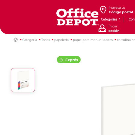
Ingresa tu
Código postal
Categorías
Cóm
Inicia
sesión
Categoría
Todas
papeleria
papel para manualidades
cartulina c