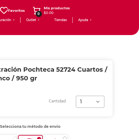
Mis productos
Favoritos
$0.00
0
uración
Outlet
Tiendas
Ayuda
stración Pochteca 52724 Cuartos /
nco / 950 gr
Cantidad
Selecciona tu método de envío