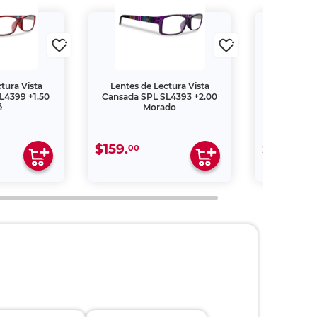
tura Vista
Lentes de Lectura Vista
Lentes de
L4399 +1.50
Cansada SPL SL4393 +2.00
Cansada S
é
Morado
M
$159.
$209.
00
00