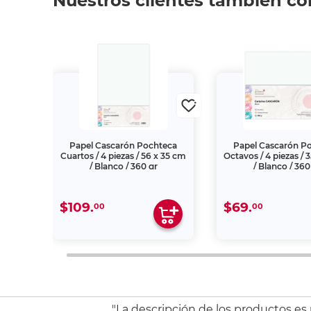
Nuestros clientes también c
chteca
Papel Cascarón Pochteca
Papel Cascarón P
as /
Cuartos / 4 piezas / 56 x 35 cm
Octavos / 4 piezas / 
/ Blanco / 360 gr
/ Blanco / 360
$109.
$69.
00
00
"La descripción de los productos es