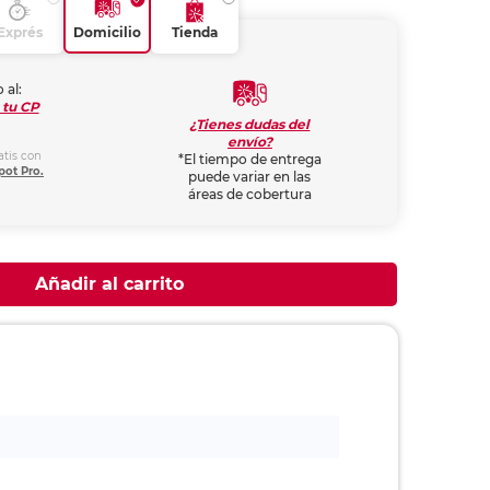
Exprés
Domicilio
Tienda
 al:
 tu CP
¿Tienes dudas del
envío?
atis con
*El tiempo de entrega
pot Pro.
puede variar en las
áreas de cobertura
Añadir al carrito