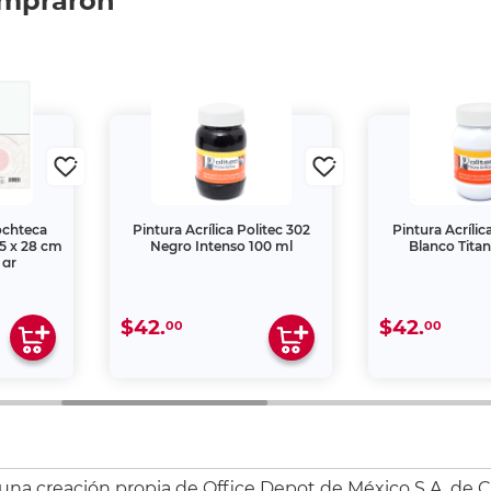
ompraron
ochteca
Pintura Acrílica Politec 302
Pintura Acrílic
35 x 28 cm
Negro Intenso 100 ml
Blanco Titan
 gr
$42.
$42.
00
00
 una creación propia de Office Depot de México S.A. de C.