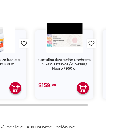
a Politec 301
Cartulina Ilustración Pochteca
Aserrín
io 100 ml
96925 Octavos / 4 piezas /
Mercería La
Negro / 950 gr
$159.
$27.
00
90
00
$31.
V., por lo que su reproducción no