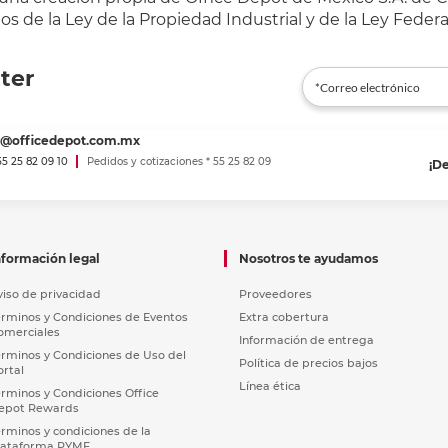
s de la Ley de la Propiedad Industrial y de la Ley Federa
ter
es@officedepot.com.mx
 55 25 82 09 10
Pedidos y cotizaciones * 55 25 82 09
¡D
nformación legal
Nosotros te ayudamos
viso de privacidad
Proveedores
érminos y Condiciones de Eventos
Extra cobertura
omerciales
Información de entrega
érminos y Condiciones de Uso del
Política de precios bajos
ortal
Línea ética
érminos y Condiciones Office
epot Rewards
érminos y condiciones de la
lataforma PYME