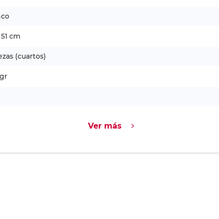
nco
 51 cm
ezas (cuartos)
gr
Ver más