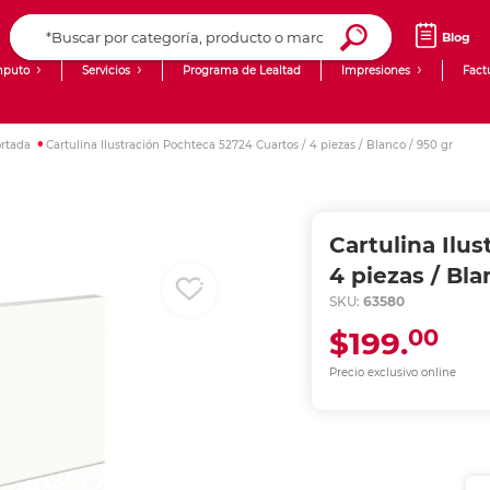
Blog
puto
Servicios
Programa de Lealtad
Impresiones
Fact
Computadoras de Escritorio
Creación de contenido digital
ortada
Cartulina Ilustración Pochteca 52724 Cuartos / 4 piezas / Blanco / 950 gr
Ingresar Codigo Postal
Laptops
giit!
Tablets
Blog
Cartulina Ilu
Monitores
Venta corporativa
4 piezas / Bla
SKU:
63580
PyME
00
$199.
Precio exclusivo online