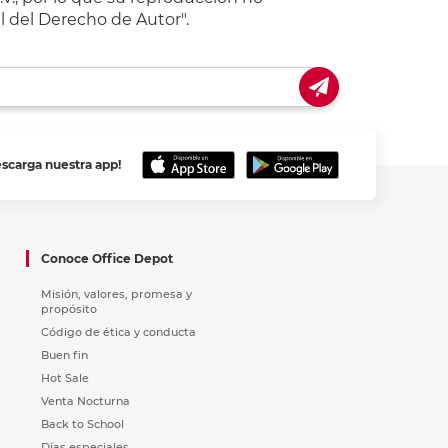
l del Derecho de Autor".
escarga nuestra app!
Conoce Office Depot
Misión, valores, promesa y
propósito
Código de ética y conducta
Buen fin
Hot Sale
Venta Nocturna
Back to School
Días especiales