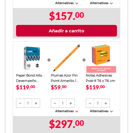
Alternativas
Alternativas
$157.
00
Añadir a carrito
Papel Bond Alto
Plumas Azor Pin
Notas Adhesivas
Desempeño
Point Amarillo /
Post-It 7.6 x 7.6 cm
$119.
$59.
$119.
Copamex Vision
00
Punto fino / Tinta
00
00
Bond Blanco 500
azul / 12 piezas
hojas
1
1
1
Alternativas
Alternativas
$297.
00