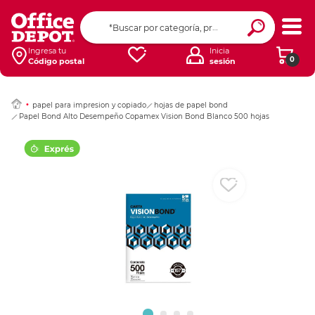
Ingresar Codigo Pos
Ingresa tu
Inicia
0
Código postal
sesión
papel para impresion y copiado
hojas de papel bond
Papel Bond Alto Desempeño Copamex Vision Bond Blanco 500 hojas