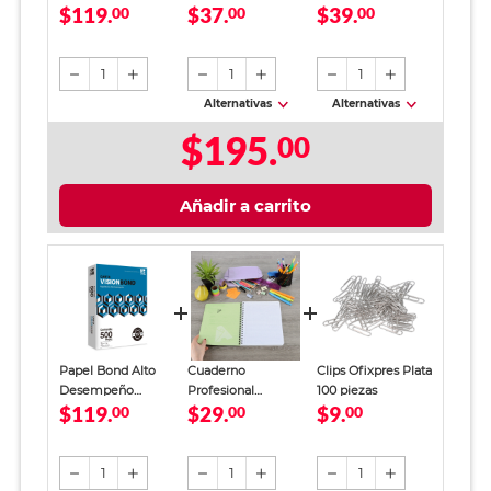
$119.
$37.
$39.
Copamex Vision
00
Bond / Paquete
00
Office Depot
00
Bond Blanco 500
100 hojas blancas
Verde
hojas
1
1
1
Alternativas
Alternativas
$195.
00
Añadir a carrito
Papel Bond Alto
Cuaderno
Clips Ofixpres Plata
Desempeño
Profesional
100 piezas
$119.
$29.
$9.
Copamex Vision
00
SkyBook Go Plus
00
00
Bond Blanco 500
Cuadro Chico 100
hojas
hojas
1
1
1