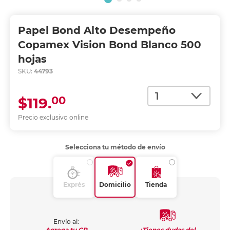
Papel Bond Alto Desempeño
Copamex Vision Bond Blanco 500
hojas
SKU:
44793
Cantidad
00
$119.
Precio exclusivo online
Selecciona tu método de envío
Exprés
Domicilio
Tienda
Envío al:
¿Tienes dudas del
Agrega tu CP