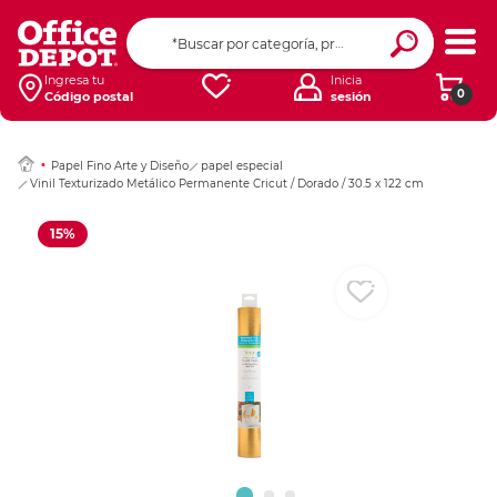
Ingresar Codigo Pos
Ingresa tu
Inicia
0
Código postal
sesión
Papel Fino Arte y Diseño
papel especial
Vinil Texturizado Metálico Permanente Cricut / Dorado / 30.5 x 122 cm
15%