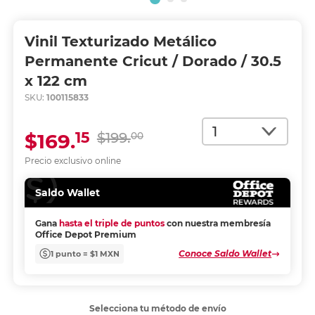
Vinil Texturizado Metálico
Permanente Cricut / Dorado / 30.5
x 122 cm
SKU:
100115833
Cantidad
15
$169.
$199.
00
Precio exclusivo online
Saldo Wallet
Gana
hasta el triple de puntos
con nuestra membresía
Office Depot Premium
Conoce Saldo Wallet
1 punto = $1 MXN
Selecciona tu método de envío