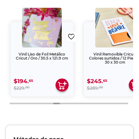
Vinil Liso de Foil Metálico
Vinil Removible Cricut /
Cricut / Oro / 30.5 x 121.9 cm
Colores surtidos / 12 Piezas
30 x 30 cm
$194.
$245.
65
65
00
00
$229.
$289.