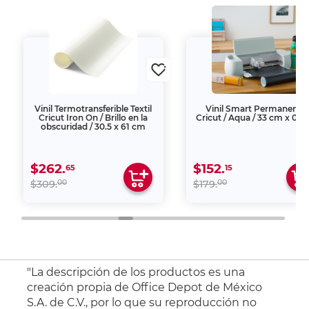
Vinil Termotransferible Textil
Vinil Smart Permanente
Cricut Iron On / Brillo en la
Cricut / Aqua / 33 cm x 0.9
obscuridad / 30.5 x 61 cm
$262.
$152.
65
15
00
00
$309.
$179.
"La descripción de los productos es una
creación propia de Office Depot de México
S.A. de C.V., por lo que su reproducción no