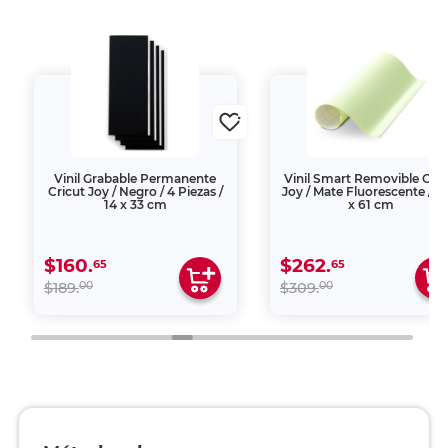
Vinil Grabable Permanente
Vinil Smart Removible Cric
Cricut Joy / Negro / 4 Piezas /
Joy / Mate Fluorescente / 3
14 x 33 cm
x 61 cm
$160.
$262.
65
65
00
00
$189.
$309.