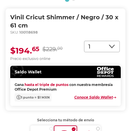
Vinil Cricut Shimmer / Negro / 30 x
61 cm
SKU:
100118698
Cantidad
65
$194.
$229.
00
Precio exclusivo online
Saldo Wallet
Gana
hasta el triple de puntos
con nuestra membresía
Office Depot Premium
Conoce Saldo Wallet
1 punto = $1 MXN
Selecciona tu método de envío