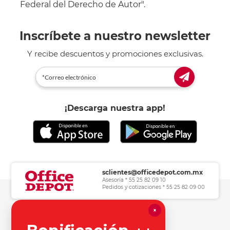
Federal del Derecho de Autor".
Inscríbete a nuestro newsletter
Y recibe descuentos y promociones exclusivas.
¡Descarga nuestra app!
sclientes@officedepot.com.mx
Asesoría * 55 25 82 09 10
Pedidos y cotizaciones * 55 25 82 09 00
×
Herramientas de consulta