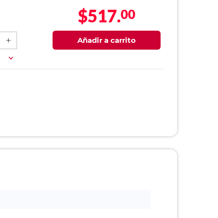
$517.
00
Añadir a carrito
a