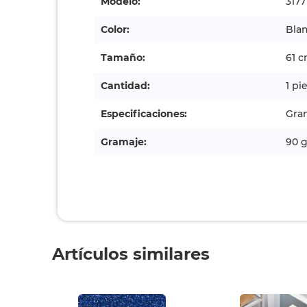
Modelo:
3177
Color:
Bla
Tamaño:
61 c
Cantidad:
1 pi
Especificaciones:
Gran
Gramaje:
90 
Artículos similares