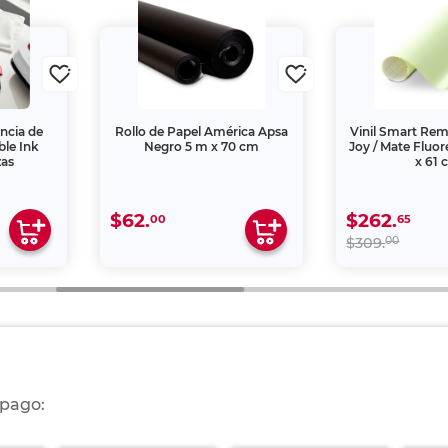
encia de
Rollo de Papel América Apsa
Vinil Smart Rem
ble Ink
Negro 5 m x 70 cm
Joy / Mate Fluor
zas
x 61 
$62.
$262.
00
65
00
$309.
 pago: