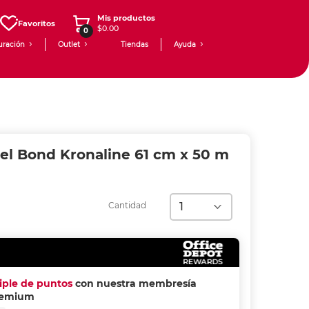
Mis productos
Favoritos
$0.00
0
uración
Outlet
Tiendas
Ayuda
el Bond Kronaline 61 cm x 50 m
Cantidad
riple de puntos
con nuestra membresía
remium