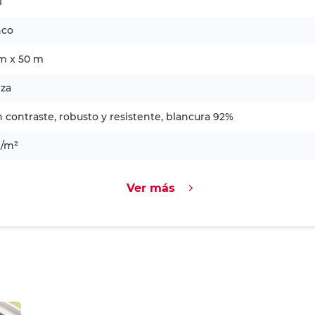
1
nco
m x 50 m
eza
 contraste, robusto y resistente, blancura 92%
g/m²
Ver más