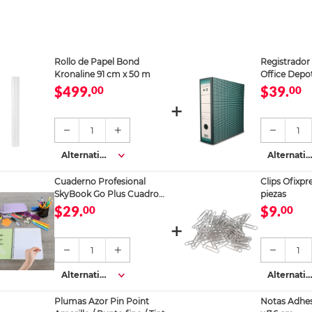
Rollo de Papel Bond
Registrador
Kronaline 91 cm x 50 m
Office Depo
$499.
$39.
00
00
1
1
Alternativa
Alternativ
s
s
Cuaderno Profesional
Clips Ofixpr
SkyBook Go Plus Cuadro
piezas
Chico 100 hojas
$29.
$9.
00
00
1
1
Alternativa
Alternativ
s
s
Plumas Azor Pin Point
Notas Adhesi