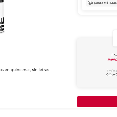
1 punto = $1 MX
Env
Agreg
Envíos 
Office 