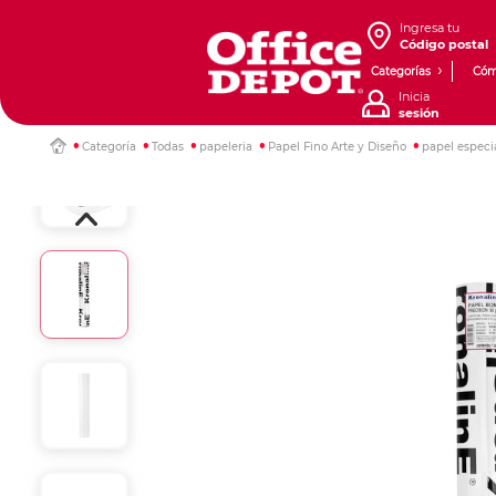
Ingresa tu
Código postal
Categorías
Cóm
Inicia
sesión
Categoría
Todas
papeleria
Papel Fino Arte y Diseño
papel especi