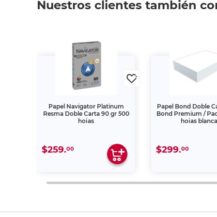
Nuestros clientes también c
naline
Papel Navigator Platinum
Papel Bond Doble Ca
Resma Doble Carta 90 gr 500
Bond Premium / Pa
hojas
hojas blanc
$259.
$299.
00
00