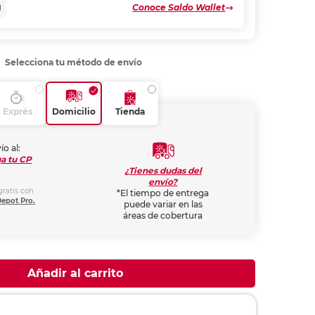
Conoce Saldo Wallet
N
Selecciona tu método de envío
Exprés
Domicilio
Tienda
ío al:
a tu CP
¿Tienes dudas del
envío?
gratis con
*El tiempo de entrega
Depot Pro.
puede variar en las
áreas de cobertura
Añadir al carrito