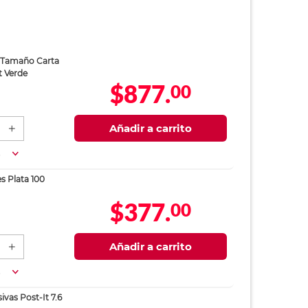
 Tamaño Carta
t Verde
$877.
00
Añadir a carrito
a
es Plata 100
$377.
00
Añadir a carrito
a
vas Post-It 7.6