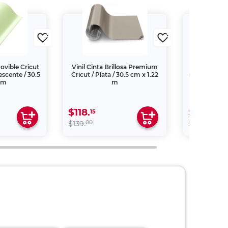
ovible Cricut
Vinil Cinta Brillosa Premium
Vinil Sm
escente / 30.5
Cricut / Plata / 30.5 cm x 1.22
Cricut Joy / 
cm
m
$118.
$254.
15
15
00
00
$139.
$299.