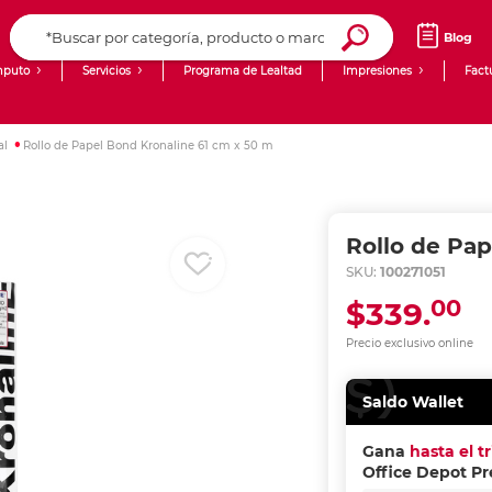
Blog
puto
Servicios
Programa de Lealtad
Impresiones
Fact
Computadoras de Escritorio
Creación de contenido digital
al
Rollo de Papel Bond Kronaline 61 cm x 50 m
Ingresar Codigo Postal
Laptops
giit!
Tablets
Blog
Rollo de Pap
Monitores
Venta corporativa
SKU:
100271051
00
$339.
PyME
Precio exclusivo online
Saldo Wallet
Gana
hasta el t
Office Depot P