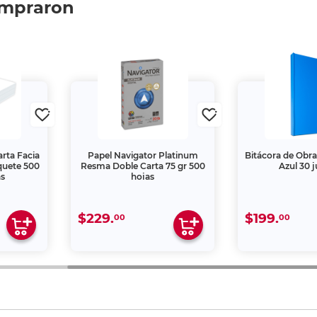
ompraron
rta Facia
Papel Navigator Platinum
Bitácora de Obra
quete 500
Resma Doble Carta 75 gr 500
Azul 30 
as
hojas
$229.
$199.
00
00