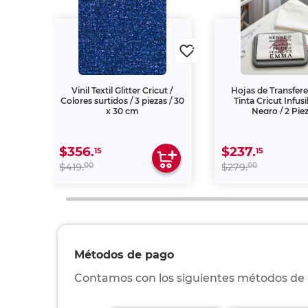
t /
Vinil Textil Glitter Cricut /
Hojas de Transfer
m
Colores surtidos / 3 piezas / 30
Tinta Cricut Infusi
x 30 cm
Negro / 2 Pie
$356.
$237.
15
15
00
00
$419.
$279.
Métodos de pago
Contamos con los siguientes métodos de