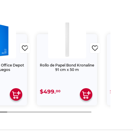
 Office Depot
Rollo de Papel Bond Kronaline
Papel Nav
juegos
91 cm x 50 m
Resma Doble
$499.
$259.
00
00