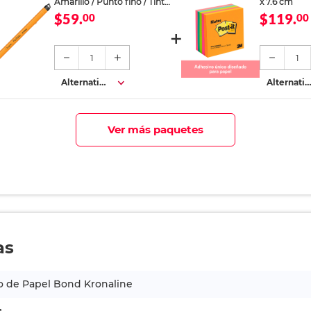
Amarillo / Punto fino / Tinta
x 7.6 cm
azul / 12 piezas
$59.
$119.
00
00
1
1
Alternativa
Alternativ
s
s
Ver más paquetes
as
o de Papel Bond Kronaline