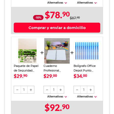
Alternativas
Alternativas
$78.
90
-10%
$87.
90
Comprar y enviar a domicilio
Paquete de Papel
Cuaderno
Bolígrafo Office
de Seguridad
Profesional
Depot Punto
$29.
$29.
$34.
Papelería
90
SkyBook Go Plus
00
Mediano Tinta Azul
00
Ecológica 5372 / 40
Cuadro Chico 100
12 piezas
hojas / Carta /
hojas
Crema
1
1
1
Alternativas
Alternativas
$92.
90