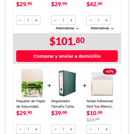
$29.
$29.
$42.
Papelería
90
Papelería
90
Depot 2 piezas
00
Ecológica 5372 / 40
Ecológica 2254 / 40
hojas / Carta /
hojas / Carta / Azul
Crema
1
1
1
Alternativas
Alternativas
$101.
80
Comprar y enviar a domicilio
-47%
Paquete de Papel
Registrador
Notas Adhesivas
de Seguridad
Tamaño Carta
Red Top Blanco
$29.
$39.
$10.
Papelería
90
Office Depot
00
Traslucido 100
00
Ecológica 5372 / 40
Verde
hojas
$19.
00
hojas / Carta /
Crema
1
1
1