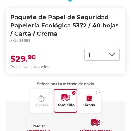
Paquete de Papel de Seguridad
Papelería Ecológica 5372 / 40 hojas
/ Carta / Crema
SKU:
36099
Cantidad
90
$29.
Precio exclusivo online
Selecciona tu método de envío
Exprés
Domicilio
Tienda
Envío al:
¿Tienes dudas del
Agrega tu CP