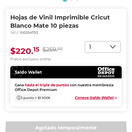
Hojas de Vinil Imprimible Cricut
Blanco Mate 10 piezas
SKU:
100254753
Cantidad
15
$220.
$259.
00
Precio exclusivo online
Saldo Wallet
Gana
hasta el triple de puntos
con nuestra membresía
Office Depot Premium
Conoce Saldo Wallet
1 punto = $1 MXN
Agotado temporalmente