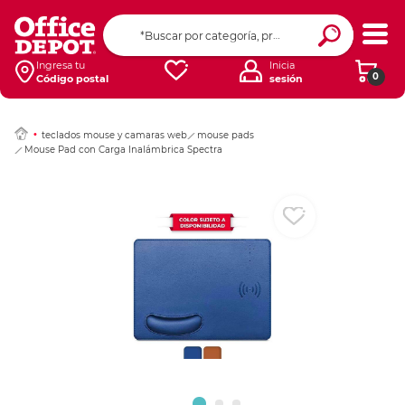
Ingresar Codigo Pos
Ingresa tu
Inicia
0
Código postal
sesión
teclados mouse y camaras web
mouse pads
Mouse Pad con Carga Inalámbrica Spectra