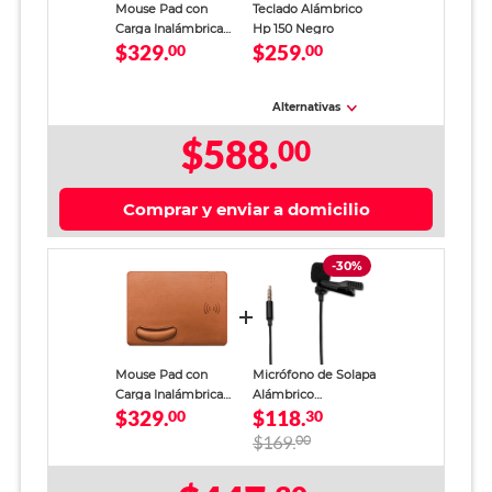
Mouse Pad con
Teclado Alámbrico
Carga Inalámbrica
Hp 150 Negro
$329.
$259.
Spectra
00
00
Alternativas
$588.
00
Comprar y enviar a domicilio
-30%
Mouse Pad con
Micrófono de Solapa
Carga Inalámbrica
Alámbrico
$329.
$118.
Spectra
00
RadioShack
30
Omnidireccional 1.5
$169.
00
m