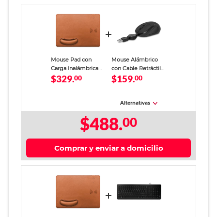
Mouse Pad con
Mouse Alámbrico
Carga Inalámbrica
con Cable Retráctil
$329.
$159.
Spectra
00
Spectra SK-RF1955 /
00
USB / Negro / PC /
Laptop
Alternativas
$488.
00
Comprar y enviar a domicilio