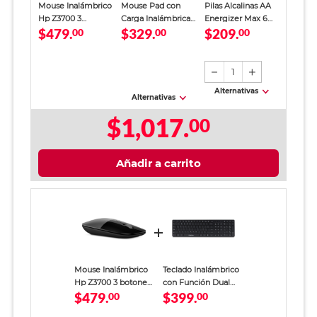
Mouse Inalámbrico
Mouse Pad con
Pilas Alcalinas AA
Hp Z3700 3
Carga Inalámbrica
Energizer Max 6
$479.
$329.
$209.
botones Gris
00
Spectra
00
piezas
00
1
Alternativas
Alternativas
$1,017.
00
Añadir a carrito
Mouse Inalámbrico
Teclado Inalámbrico
Hp Z3700 3 botones
con Función Dual
$479.
$399.
Gris
00
RadioShack Negro
00