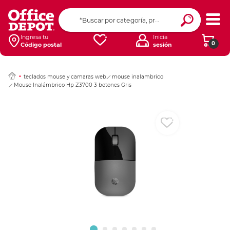
Ingresar Codigo Pos
Ingresa tu
Inicia
0
Código postal
sesión
teclados mouse y camaras web
mouse inalambrico
Mouse Inalámbrico Hp Z3700 3 botones Gris