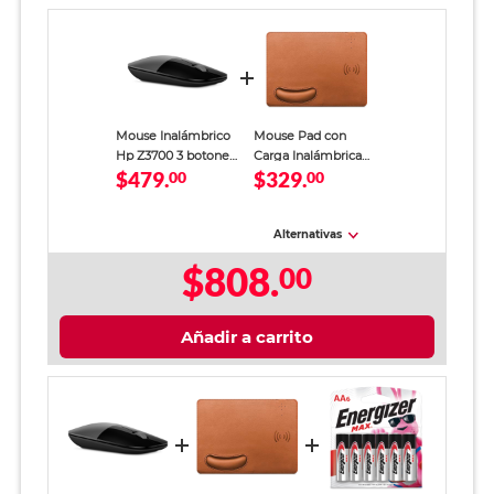
Mouse Inalámbrico
Mouse Pad con
Hp Z3700 3 botones
Carga Inalámbrica
$479.
$329.
Gris
00
Spectra
00
Alternativas
$808.
00
Añadir a carrito