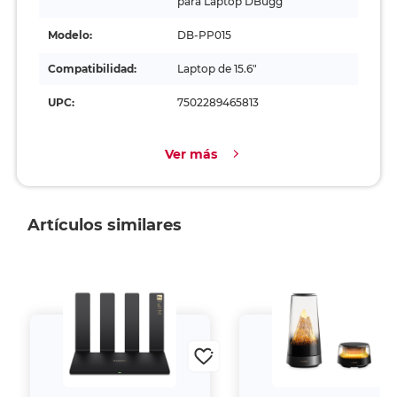
para Laptop DBugg
Modelo:
DB-PP015
Compatibilidad:
Laptop de 15.6"
UPC:
7502289465813
Ver más
Artículos similares